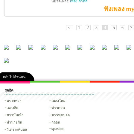
หมวดเพลง:
เพลงเกาหลี
ฟังเพลง my
<
1
2
3
4
5
6
7
กลับไปด้านบน
สุดฮิต
คลิป
ภาพ
ปฏิทิน 2556
เฟซบุ๊ก
ทวิต
Glitter
ตรวจหวย
เพลงใหม่
เพลงฮิต
ข่าวด่วน
ข่าวบันเทิง
ข่าวฟุตบอล
ทํานายฝัน
กลอน
speedtest
วิเคราะห์บอล