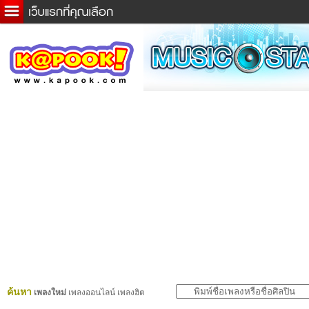
ข่าวด่วน
ละคร
เกม
ตรวจหวย
ดูดวง
ผู้ชาย
แวะชิมแวะพัก
dictionary
Twitter
ค้นหา
เพลงใหม่
เพลงออนไลน์ เพลงฮิต