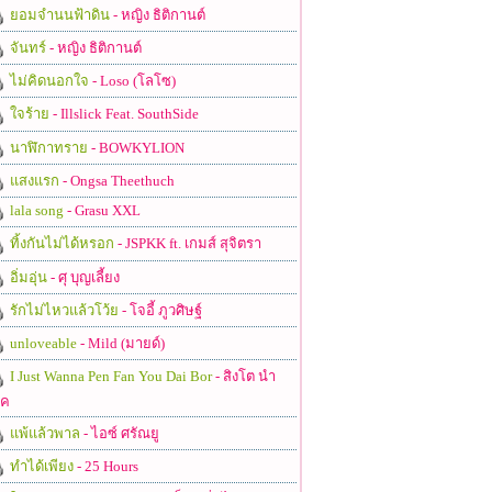
ยอมจำนนฟ้าดิน
- หญิง ธิติกานต์
จันทร์
- หญิง ธิติกานต์
ไม่คิดนอกใจ
- Loso (โลโซ)
ใจร้าย
- Illslick Feat. SouthSide
นาฬิกาทราย
- BOWKYLION
แสงแรก
- Ongsa Theethuch
lala song
- Grasu XXL
ทิ้งกันไม่ได้หรอก
- JSPKK ft. เกมส์ สุจิตรา
อิ่มอุ่น
- ศุ บุญเลี้ยง
รักไม่ไหวแล้วโว้ย
- โจอี้ ภูวศิษฐ์
unloveable
- Mild (มายด์)
I Just Wanna Pen Fan You Dai Bor
- สิงโต นำ
ชค
แพ้แล้วพาล
- ไอซ์ ศรัณยู
ทำได้เพียง
- 25 Hours