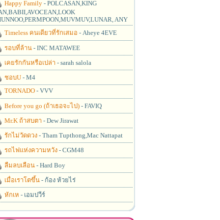
Happy Family
- POLCASAN,KING
N,BABII,AVOCEAN,LOOK
UNNOO,PERMPOON,MUVMUV,LUNAR, ANY
Timeless คนเดียวที่รักเสมอ
- Aheye 4EVE
รอบที่ล้าน
- INC MATAWEE
เคยรักกันหรือเปล่า
- sarah salola
ชอบU
- M4
TORNADO
- VVV
Before you go (ถ้าเธอจะไป)
- FAVIQ
Mr.K ถ้าสบตา
- Dew Jirawat
รักไม่วัดดวง
- Tham Tupthong,Mac Nattapat
รถไฟแห่งความหวัง
- CGM48
ลืมลบเลือน
- Hard Boy
เมื่อเราโตขึ้น
- ก้อง ห้วยไร่
หักเห
- เอมปวีร์