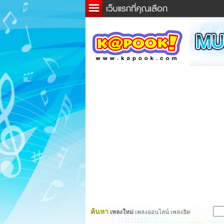
ข่าว
ละค
เกม
ตรว
ดูดว
ผู้ชา
แวะช
dicti
Twitt
ค้นหา
เพลงใหม่
เพลงออนไลน์ เพลงฮิต