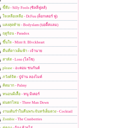
ขี้หึง
- Silly Fools (ซิลลี่ฟูลส์)
ใจเหลือเหลือ
- Dr.Fuu (ด็อกเตอร์ ฟู)
แสงสุดท้าย
- Bodyslam (บอดี้สแลม)
ฤดูร้อน
- Paradox
ขึ้นใจ
- Mirrr ft. Blvckheart
คืนที่ดาวเต็มฟ้า
- เจ้านาย
สาหัส
- Loso (โลโซ)
please
- อะตอม ชนกันต์
ภวังค์จิต
- ปู่จ๋าน ลองไมค์
คิดมาก
- Palmy
หนอนผีเสื้อ
- หนู มิเตอร์
ฝนตกไหม
- Three Man Down
งานเต้นรำในคืนพระจันทร์เต็มดวง
- Cocktail
Zombie
- The Cranberries
คู่คอง
- ก้อง ห้วยไร่