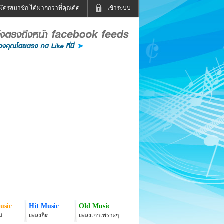
มัครสมาชิก ได้มากกว่าที่คุณคิด
เข้าระบบ
เข้าระบบด้วย User Kapook
ดูทีวี
ฟังวิทยุออนไลน์
Email
Glitter
Password
แม่และเด็ก
สัตว์เลี้ยง
่ง
ท่องเที่ยว
การศึกษา
เข้าระบบด้วย Facebook
Facebook
usic
Hit Music
Old Music
่
เพลงฮิต
เพลงเก่าเพราะๆ