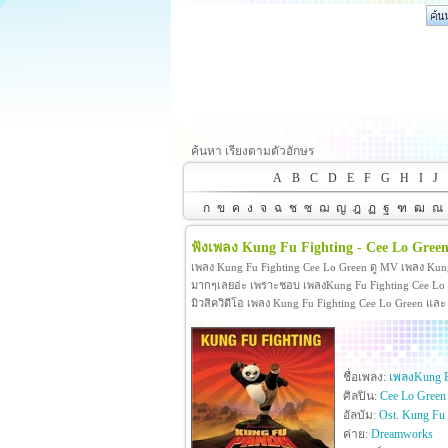
ค้นหา เรียงตามตัวอักษร
A
B
C
D
E
F
G
H
I
J
ก
ข
ค
ง
จ
ฉ
ช
ซ
ฌ
ญ
ฎ
ฏ
ฐ
ฑ
ฒ
ณ
ฟังเพลง Kung Fu Fighting - Cee Lo Gree
เพลง Kung Fu Fighting Cee Lo Green ดู MV เพลง Kun
มากๆเลยอ่ะ เพราะชอบ เพลงKung Fu Fighting Cee Lo Gr
มิวสิควิดีโอ เพลง Kung Fu Fighting Cee Lo Green แล
ชื่อเพลง:
เพลงKung F
ศิลปิน:
Cee Lo Green
อัลบัม:
Ost. Kung Fu
ค่าย:
Dreamworks