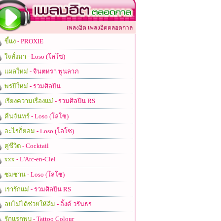
เพลงฮิต เพลงฮิตตลอดกาล
ขี้แง
- PROXIE
ใจสั่งมา
- Loso (โลโซ)
แผลใหม่
- จินตหรา พูนลาภ
พรปีใหม่
- รวมศิลปิน
เรียงความเรื่องแม่
- รวมศิลปิน RS
คืนจันทร์
- Loso (โลโซ)
อะไรก็ยอม
- Loso (โลโซ)
คู่ชีวิต
- Cocktail
xxx
- L'Arc-en-Ciel
ซมซาน
- Loso (โลโซ)
เรารักแม่
- รวมศิลปิน RS
ลบไม่ได้ช่วยให้ลืม
- อิ้งค์ วรันธร
รักแรกพบ
- Tattoo Colour