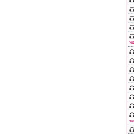
ทอ
ชล