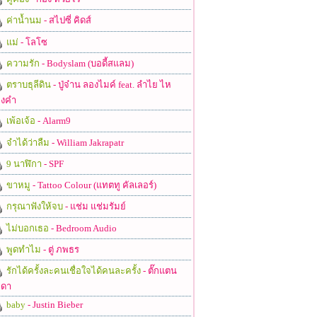
ค่าน้ำนม
- สไปซี่ คิดส์
แม่
- โลโซ
ความรัก
- Bodyslam (บอดี้สแลม)
ตราบธุลีดิน
- ปู่จ๋าน ลองไมค์ feat. ลำไย ไห
งคำ
เพ้อเจ้อ
- Alarm9
จำได้ว่าลืม
- William Jakrapatr
9 นาฬิกา
- SPF
ขาหมู
- Tattoo Colour (แทตทู คัลเลอร์)
กรุณาฟังให้จบ
- แช่ม แช่มรัมย์
ไม่บอกเธอ
- Bedroom Audio
พูดทำไม
- ตู่ ภพธร
รักได้ครั้งละคนเชื่อใจได้คนละครั้ง
- ตั๊กแตน
ดา
baby
- Justin Bieber