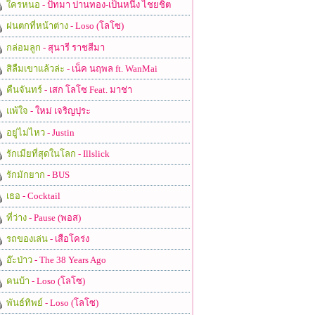
ใครหนอ
- ปัทมา ปานทอง-เป็นหนึ่ง ไชยชิต
ฝนตกที่หน้าต่าง
- Loso (โลโซ)
กล่อมลูก
- สุนารี ราชสีมา
สิลืมเขาแล้วล่ะ
- เน็ค นฤพล ft. WanMai
คืนจันทร์
- เสก โลโซ Feat. มาช่า
แพ้ใจ
- ใหม่ เจริญปุระ
อยู่ไม่ไหว
- Justin
รักเมียที่สุดในโลก
- Illslick
รักมักยาก
- BUS
เธอ
- Cocktail
ที่ว่าง
- Pause (พอส)
รถของเล่น
- เสือโคร่ง
อ๊ะป่าว
- The 38 Years Ago
คนบ้า
- Loso (โลโซ)
พันธ์ทิพย์
- Loso (โลโซ)