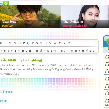
Thai Song
Thai Folksong
เพลงไทย
เพลงลูกทุ่ง-เพื่อชีวิต
K
L
M
N
O
P
Q
R
S
T
U
V
W
X
Y
Z
ด
ต
ถ
ท
ธ
น
บ
ป
ผ
ฝ
พ
ฟ
ภ
ม
ย
ร
ฤ
ล
ฦ
ว
ศ
ษ
ส
ห
ฬ
อ
ฮ
n
(ฟังเพลงKung Fu Fighting)
g Fu Fighting Cee Lo Green ชอบ music vdo เพลง Kung Fu Fighting Cee Lo Green
een หามานานกว่าจะได้ ดู MV เพลง Kung Fu Fighting Cee Lo Green ดีจังที่ได้ ดู
ะ ฟังเพลงออนไลน์
u Fighting
 Panda 2
MA