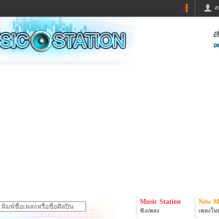
ส
ด่วน
ข่าวสั้น
ข่าวดารา
ร
หนังใหม่
ฟังเพลง
หมากรุกไทย
แชทหมากฮอส
จหวย
ผู้หญิง
แต่งงาน
ง
ทำนายฝัน
สุขภาพ
ย
ผลบอล
บ้านและการตกแต
ิมแวะพัก
กลอน
iCare
onary
เช็คความเร็วเน็ต
iPhone
er
อินสตาแกรมดารา
MSN
Music Station
New M
ฟังเพลง
เพลงใหม