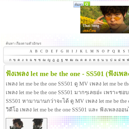
Thai Song
เพลงไทย
ค้นหา เรียงตามตัวอักษร
A
B
C
D
E
F
G
H
I
J
K
L
M
N
O
P
Q
R
S
ก
ข
ค
ง
จ
ฉ
ช
ซ
ฌ
ญ
ฎ
ฏ
ฐ
ฑ
ฒ
ณ
ด
ต
ถ
ท
ธ
น
บ
ป
ผ
ฝ
พ
ฟังเพลง let me be the one - SS501
(ฟังเพล
เพลง let me be the one SS501 ดู MV เพลง let me be 
เพลง let me be the one SS501 มากๆเลยอ่ะ เพราะชอบ 
SS501 หามานานกว่าจะได้ ดู MV เพลง let me be the one
วิดีโอ เพลง let me be the one SS501 และ ฟังเพลงออน