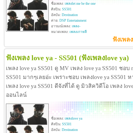
ชื่อเพลง:
เพลงlet me be the one
ศิลปิน:
SS501
อัลบัม:
Destination
ค่าย:
DSP Entertainment
อารมณ์เพลง:
เพลง-
หมวดเพลง:
เพลงเกาหลี
ฟังเพลง
ฟังเพลง love ya - SS501
(ฟังเพลงlove ya)
เพลง love ya SS501 ดู MV เพลง love ya SS501 ชอบ m
SS501 มากๆเลยอ่ะ เพราะชอบ เพลงlove ya SS501 ห
เพลง love ya SS501 ดีจังที่ได้ ดู มิวสิควิดีโอ เพลง l
ออนไลน์
ชื่อเพลง:
เพลงlove ya
ศิลปิน:
SS501
อัลบัม:
Destination