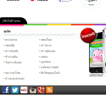
กลับไปด้านบน
สุดฮิต
คลิป
ภาพ
ปฏิทิน 2556
เฟซบุ๊ก
ทวิต
Glitter
ตรวจหวย
เพลงใหม่
เพลงฮิต
ข่าวด่วน
ข่าวบันเทิง
ข่าวฟุตบอล
ทํานายฝัน
กลอน
speedtest
วิเคราะห์บอล
แชทหมากฮอส
หมากรุกไทย
ฟังวิทยุออนไลน์
บ้านและตกแต่ง