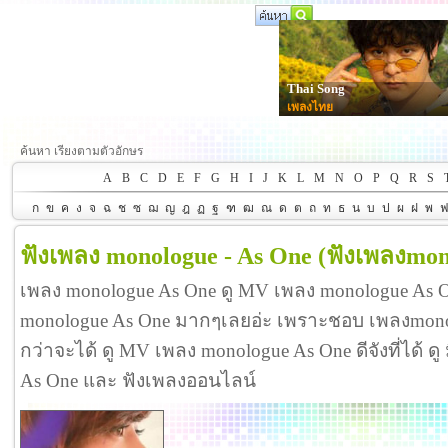
Thai Song
เพลงไทย
ค้นหา เรียงตามตัวอักษร
A
B
C
D
E
F
G
H
I
J
K
L
M
N
O
P
Q
R
S
ก
ข
ค
ง
จ
ฉ
ช
ซ
ฌ
ญ
ฎ
ฏ
ฐ
ฑ
ฒ
ณ
ด
ต
ถ
ท
ธ
น
บ
ป
ผ
ฝ
พ
ฟังเพลง monologue - As One
(ฟังเพลงmon
เพลง monologue As One ดู MV เพลง monologue As 
monologue As One มากๆเลยอ่ะ เพราะชอบ เพลงmon
กว่าจะได้ ดู MV เพลง monologue As One ดีจังที่ได้ ดู
As One และ ฟังเพลงออนไลน์