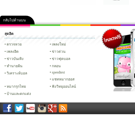
กลับไปด้านบน
สุดฮิต
คลิป
ภาพ
ปฏิทิน 2556
เฟซบุ๊ก
ทวิต
Glitter
ตรวจหวย
เพลงใหม่
เพลงฮิต
ข่าวด่วน
ข่าวบันเทิง
ข่าวฟุตบอล
ทํานายฝัน
กลอน
speedtest
วิเคราะห์บอล
แชทหมากฮอส
หมากรุกไทย
ฟังวิทยุออนไลน์
บ้านและตกแต่ง