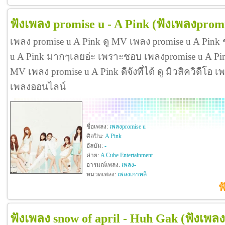
ฟังเพลง promise u - A Pink
(ฟังเพลงpromi
เพลง promise u A Pink ดู MV เพลง promise u A Pink
u A Pink มากๆเลยอ่ะ เพราะชอบ เพลงpromise u A Pi
MV เพลง promise u A Pink ดีจังที่ได้ ดู มิวสิควิดีโอ 
เพลงออนไลน์
ชื่อเพลง:
เพลงpromise u
ศิลปิน:
A Pink
อัลบัม:
-
ค่าย:
A Cube Entertainment
อารมณ์เพลง:
เพลง-
หมวดเพลง:
เพลงเกาหลี
ฟ
ฟังเพลง snow of april - Huh Gak
(ฟังเพลง