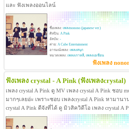
และ ฟังเพลงออนไลน์
ชื่อเพลง:
เพลงnonono (japanese ver.)
ศิลปิน:
A Pink
อัลบัม:
-
ค่าย:
A Cube Entertainment
อารมณ์เพลง:
เพลงสนุก
หมวดเพลง:
เพลงเกาหลี
,
เพลงเอเชียน
ฟังเพลง nonon
ฟังเพลง crystal - A Pink
(ฟังเพลงcrystal)
เพลง crystal A Pink ดู MV เพลง crystal A Pink ชอบ mu
มากๆเลยอ่ะ เพราะชอบ เพลงcrystal A Pink หามานาน
crystal A Pink ดีจังที่ได้ ดู มิวสิควิดีโอ เพลง crystal