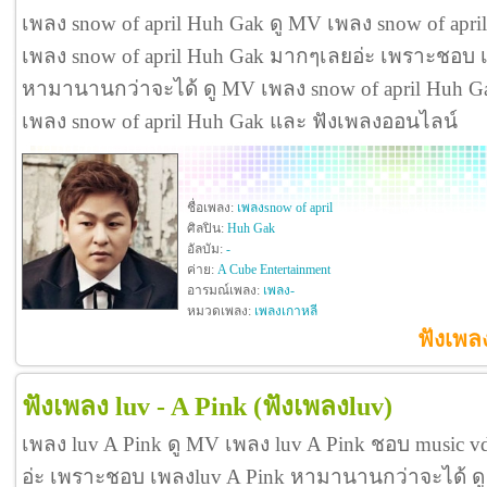
เพลง snow of april Huh Gak ดู MV เพลง snow of apr
เพลง snow of april Huh Gak มากๆเลยอ่ะ เพราะชอบ เ
หามานานกว่าจะได้ ดู MV เพลง snow of april Huh Gak ดี
เพลง snow of april Huh Gak และ ฟังเพลงออนไลน์
ชื่อเพลง:
เพลงsnow of april
ศิลปิน:
Huh Gak
อัลบัม:
-
ค่าย:
A Cube Entertainment
อารมณ์เพลง:
เพลง-
หมวดเพลง:
เพลงเกาหลี
ฟังเพล
ฟังเพลง luv - A Pink
(ฟังเพลงluv)
เพลง luv A Pink ดู MV เพลง luv A Pink ชอบ music 
อ่ะ เพราะชอบ เพลงluv A Pink หามานานกว่าจะได้ ดู M