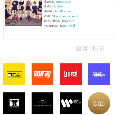
ชื่อเพลง:
เพลงcrystal
ศิลปิน:
A Pink
อัลบัม:
Pink Blossom
ค่าย:
A Cube Entertainment
อารมณ์เพลง:
เพลงสนุก
หมวดเพลง:
เพลงเกาหลี
1
2
3
>