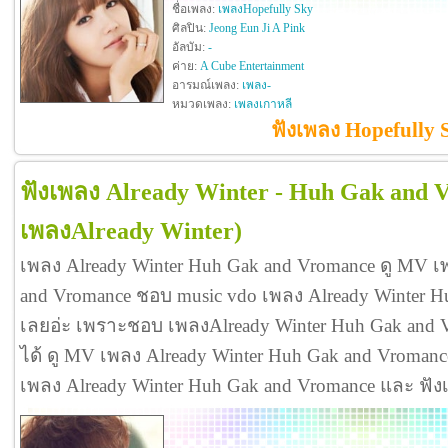
ชื่อเพลง:
เพลงHopefully Sky
ศิลปิน:
Jeong Eun Ji A Pink
อัลบัม:
-
ค่าย:
A Cube Entertainment
อารมณ์เพลง:
เพลง-
หมวดเพลง:
เพลงเกาหลี
ฟังเพลง Hopefully 
ฟังเพลง Already Winter - Huh Gak and 
เพลงAlready Winter)
เพลง Already Winter Huh Gak and Vromance ดู MV เ
and Vromance ชอบ music vdo เพลง Already Winter 
เลยอ่ะ เพราะชอบ เพลงAlready Winter Huh Gak an
ได้ ดู MV เพลง Already Winter Huh Gak and Vromance ดี
เพลง Already Winter Huh Gak and Vromance และ ฟั