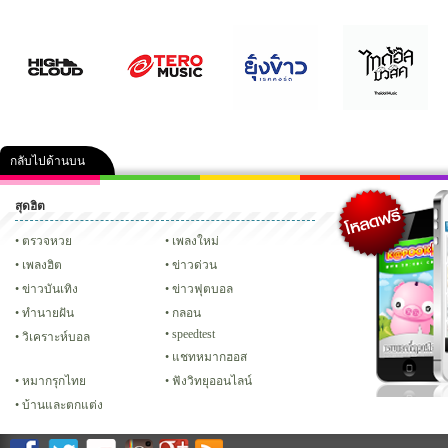
กลับไปด้านบน
สุดฮิต
คลิป
ภาพ
ปฏิทิน 2556
เฟซบุ๊ก
ทวิต
Glitter
ตรวจหวย
เพลงใหม่
เพลงฮิต
ข่าวด่วน
ข่าวบันเทิง
ข่าวฟุตบอล
ทํานายฝัน
กลอน
speedtest
วิเคราะห์บอล
แชทหมากฮอส
หมากรุกไทย
ฟังวิทยุออนไลน์
บ้านและตกแต่ง