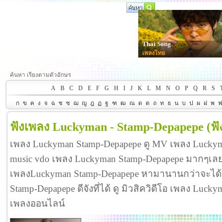
Thai Song
เพลงไทย
ค้นหา เรียงตามตัวอักษร
A
B
C
D
E
F
G
H
I
J
K
L
M
N
O
P
Q
R
S
ก
ข
ค
ง
จ
ฉ
ช
ซ
ฌ
ญ
ฎ
ฏ
ฐ
ฑ
ฒ
ณ
ด
ต
ถ
ท
ธ
น
บ
ป
ผ
ฝ
พ
ฟังเพลง Luckyman - Stamp-Depapepe
(ฟ
เพลง Luckyman Stamp-Depapepe ดู MV เพลง Lucky
music vdo เพลง Luckyman Stamp-Depapepe มากๆเล
เพลงLuckyman Stamp-Depapepe หามานานกว่าจะได้
Stamp-Depapepe ดีจังที่ได้ ดู มิวสิควิดีโอ เพลง Luc
เพลงออนไลน์