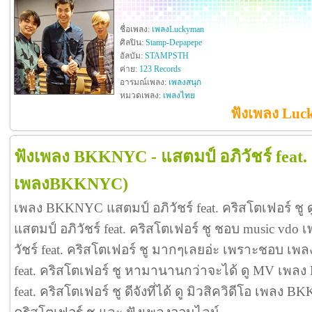
ชื่อเพลง:
เพลงLuckyman
ศิลปิน:
Stamp-Depapepe
อัลบัม:
STAMPSTH
ค่าย:
123 Records
อารมณ์เพลง:
เพลงสนุก
หมวดเพลง:
เพลงไทย
ฟังเพลง Luc
ฟังเพลง BKKNYC - แสตมป์ อภิวัชร์ feat. 
เพลงBKKNYC)
เพลง BKKNYC แสตมป์ อภิวัชร์ feat. คริสโตเฟอร์ 
แสตมป์ อภิวัชร์ feat. คริสโตเฟอร์ ชู ชอบ music vd
วัชร์ feat. คริสโตเฟอร์ ชู มากๆเลยอ่ะ เพราะชอบ เ
feat. คริสโตเฟอร์ ชู หามานานกว่าจะได้ ดู MV เพล
feat. คริสโตเฟอร์ ชู ดีจังที่ได้ ดู มิวสิควิดีโอ เพลง 