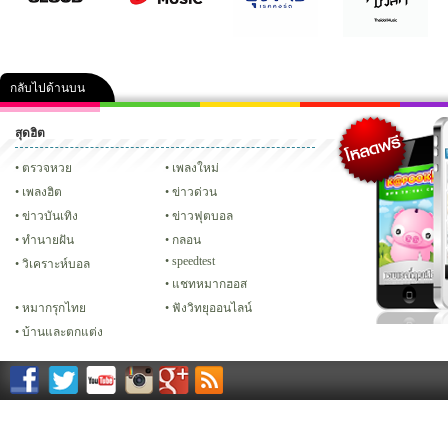
กลับไปด้านบน
สุดฮิต
คลิป
ภาพ
ปฏิทิน 2556
เฟซบุ๊ก
ทวิต
Glitter
ตรวจหวย
เพลงใหม่
เพลงฮิต
ข่าวด่วน
ข่าวบันเทิง
ข่าวฟุตบอล
ทํานายฝัน
กลอน
speedtest
วิเคราะห์บอล
แชทหมากฮอส
หมากรุกไทย
ฟังวิทยุออนไลน์
บ้านและตกแต่ง