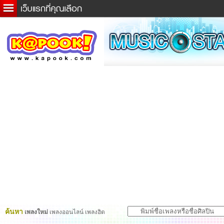
ข่าวด่วน
ละคร
เกม
ตรวจหวย
ดูดวง
ผู้ชาย
แวะชิมแวะพัก
dictionary
Twitter
ค้นหา
เพลงใหม่
เพลงออนไลน์ เพลงฮิต