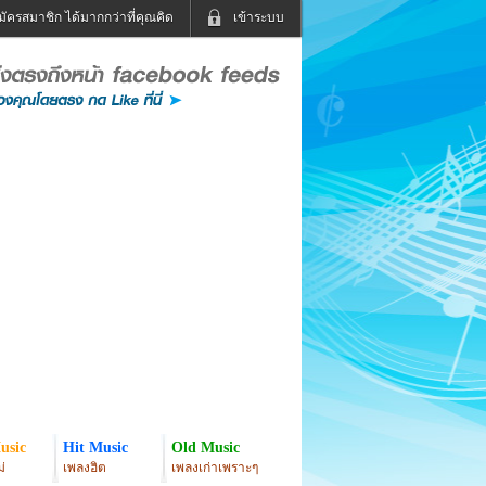
มัครสมาชิก ได้มากกว่าที่คุณคิด
เข้าระบบ
เข้าระบบด้วย User Kapook
ดูทีวี
ฟังวิทยุออนไลน์
Email
Glitter
Password
แม่และเด็ก
สัตว์เลี้ยง
่ง
ท่องเที่ยว
การศึกษา
เข้าระบบด้วย Facebook
Facebook
usic
Hit Music
Old Music
่
เพลงฮิต
เพลงเก่าเพราะๆ