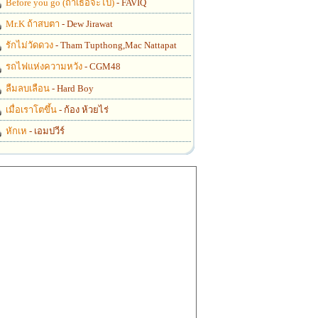
Before you go (ถ้าเธอจะไป)
- FAVIQ
Mr.K ถ้าสบตา
- Dew Jirawat
รักไม่วัดดวง
- Tham Tupthong,Mac Nattapat
รถไฟแห่งความหวัง
- CGM48
ลืมลบเลือน
- Hard Boy
เมื่อเราโตขึ้น
- ก้อง ห้วยไร่
หักเห
- เอมปวีร์