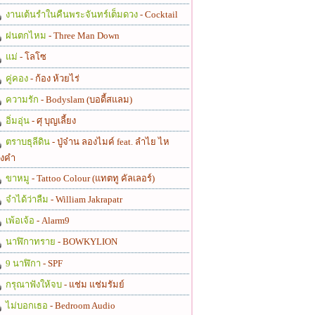
งานเต้นรำในคืนพระจันทร์เต็มดวง
- Cocktail
ฝนตกไหม
- Three Man Down
แม่
- โลโซ
คู่คอง
- ก้อง ห้วยไร่
ความรัก
- Bodyslam (บอดี้สแลม)
อิ่มอุ่น
- ศุ บุญเลี้ยง
ตราบธุลีดิน
- ปู่จ๋าน ลองไมค์ feat. ลำไย ไห
งคำ
ขาหมู
- Tattoo Colour (แทตทู คัลเลอร์)
จำได้ว่าลืม
- William Jakrapatr
เพ้อเจ้อ
- Alarm9
นาฬิกาทราย
- BOWKYLION
9 นาฬิกา
- SPF
กรุณาฟังให้จบ
- แช่ม แช่มรัมย์
ไม่บอกเธอ
- Bedroom Audio