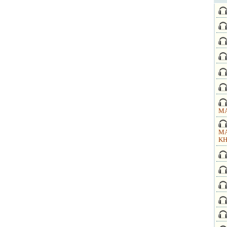
MA
MA
KH