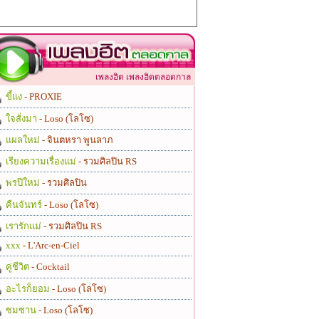
เพลงฮิต เพลงฮิตตลอดกาล
ขี้แง
- PROXIE
ใจสั่งมา
- Loso (โลโซ)
แผลใหม่
- จินตหรา พูนลาภ
เรียงความเรื่องแม่
- รวมศิลปิน RS
พรปีใหม่
- รวมศิลปิน
คืนจันทร์
- Loso (โลโซ)
เรารักแม่
- รวมศิลปิน RS
xxx
- L'Arc-en-Ciel
คู่ชีวิต
- Cocktail
อะไรก็ยอม
- Loso (โลโซ)
ซมซาน
- Loso (โลโซ)