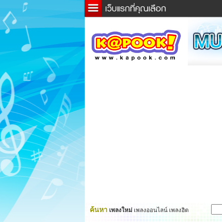
ข่าว
ละค
เกม
ตรว
ดูดว
ผู้ชา
แวะช
dicti
Twitt
ค้นหา
เพลงใหม่
เพลงออนไลน์ เพลงฮิต