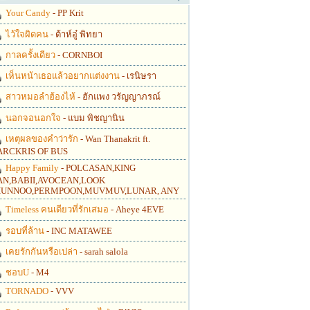
Your Candy
- PP Krit
ไว้ใจผิดคน
- ต้าห์อู๋ พิทยา
กาลครั้งเดียว
- CORNBOI
เห็นหน้าเธอแล้วอยากแต่งงาน
- เรนิษรา
สาวหมอลำฮ้องไห้
- ฮักแพง วรัญญาภรณ์
นอกจอนอกใจ
- แบม พิชญานิน
เหตุผลของคำว่ารัก
- Wan Thanakrit ft.
RCKRIS OF BUS
Happy Family
- POLCASAN,KING
N,BABII,AVOCEAN,LOOK
UNNOO,PERMPOON,MUVMUV,LUNAR, ANY
Timeless คนเดียวที่รักเสมอ
- Aheye 4EVE
รอบที่ล้าน
- INC MATAWEE
เคยรักกันหรือเปล่า
- sarah salola
ชอบU
- M4
TORNADO
- VVV