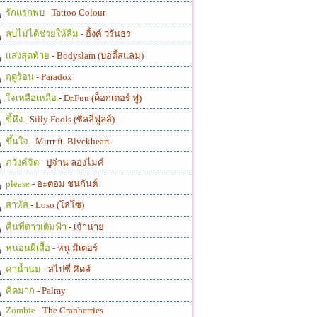
รักแรกพบ
- Tattoo Colour
ลบไม่ได้ช่วยให้ลืม
- อิ้งค์ วรันธร
แสงสุดท้าย
- Bodyslam (บอดี้สแลม)
ฤดูร้อน
- Paradox
ใจเหลือเหลือ
- Dr.Fuu (ด็อกเตอร์ ฟู)
ขี้หึง
- Silly Fools (ซิลลี่ฟูลส์)
ขึ้นใจ
- Mirrr ft. Blvckheart
ภวังค์จิต
- ปู่จ๋าน ลองไมค์
please
- อะตอม ชนกันต์
สาหัส
- Loso (โลโซ)
คืนที่ดาวเต็มฟ้า
- เจ้านาย
หนอนผีเสื้อ
- หนู มิเตอร์
ค่าน้ำนม
- สไปซี่ คิดส์
คิดมาก
- Palmy
Zombie
- The Cranberries