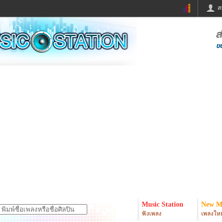
ส
ด่วน
ข่าวสั้น
ข่าวดารา
ร
หนังใหม่
ฟังเพลง
หมากรุกไทย
แชทหมากฮอส
จหวย
ผู้หญิง
แต่งงาน
ง
ทำนายฝัน
สุขภาพ
ย
ผลบอล
บ้านและการตกแต
ิมแวะพัก
กลอน
iCare
onary
เช็คความเร็วเน็ต
iPhone
er
อินสตาแกรมดารา
MSN
Music Station
New M
ฟังเพลง
เพลงใหม