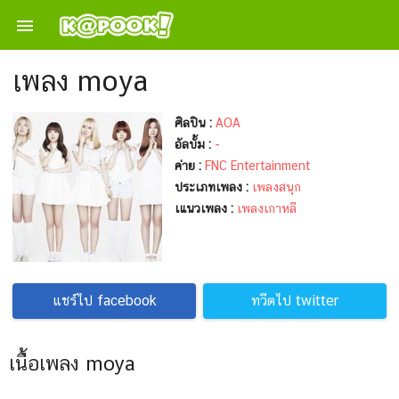

เพลง moya
ศิลปิน :
AOA
อัลบั้ม :
-
ค่าย :
FNC Entertainment
ประเภทเพลง :
เพลงสนุก
เแนวเพลง :
เพลงเกาหลี
แชร์ไป facebook
ทวีตไป twitter
เนื้อเพลง moya