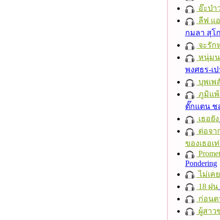
อ๊ะป่า
ลีฟ แอน
กมลา สุโ
จะรักห
หนุ่ม
พงศธร-เป
บุพเพส
ภูมิแพ
ตั๊กแตน 
เธอยัง
ต่อจาก
ของเธอเท่
Promet
Pondering
ไม่เคย
18 ฝน
ก่อนต
ผู้สาว