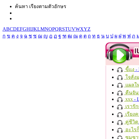
ค้นหา เรียงตามตัวอักษร
A
B
C
D
E
F
G
H
I
J
K
L
M
N
O
P
Q
R
S
T
U
V
W
X
Y
Z
ก
ข
ค
ง
จ
ฉ
ช
ซ
ฌ
ญ
ฎ
ฏ
ฐ
ฑ
ฒ
ณ
ด
ต
ถ
ท
ธ
น
บ
ป
ผ
ฝ
พ
ฟ
ภ
ขี้แง
-
ใจสั่ง
แผลให
คืนจัน
xxx
- 
เรารัก
เรียงค
คู่ชีวิต
อะไรก
ซมซา