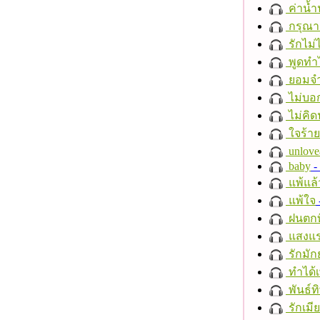
ค่าน้
กรุณาฟ
รักไม่
พูดทำ
ยอมจำ
ไม่บอ
ไม่คิ
ใจร้าย
unlove
baby
- 
แพ้แล
แพ้ใจ
ฝนตกที
แสงแ
รักมัก
ทำได้เ
พันธ์ทิ
รักเมี