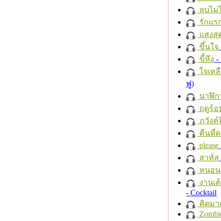
ลบไม่ไ
รักแร
แสงสุ
ขึ้นใจ
ขี้หึง
- 
ใจเหลื
ฟู)
นาฬิก
ฤดูร้อ
ภวังค์
คืนที่
please
สาหัส
หนอนผี
งานเต้
- Cocktail
คิดมา
Zombi