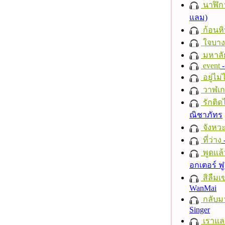
นาฬิก
แลม)
ก้อนหิ
ใจบาง
มหาลั
event
-
อยู่ไม
วาฬเกย
รักติด
ณิชาภัทร
จังหวะ
ที่ว่าง
พูดแล้
อกเตอร์ ฟู
สิลืมเ
WanMai
กลับม
Singer
เราแล