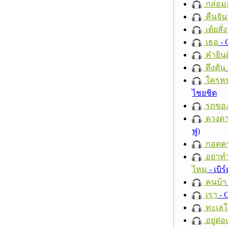
กล่อม
คืนจัน
เต้ยสั่
เธอ
- 
คำยินด
ดึงดัน
ใครห
ไชยชิต
รถของ
ดวงดา
ฟู)
กอดค
อย่าทำ
ไหม
- เบิ
คนบ้า
เรา
- C
ทะเลใ
อยู่ต่