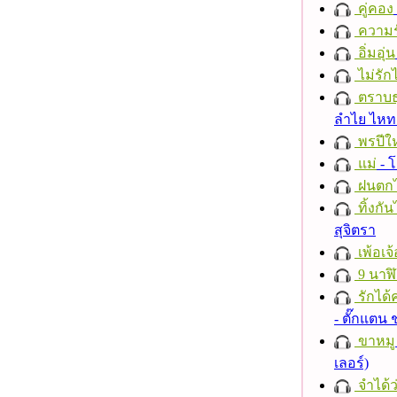
คู่คอง
ความร
อิ่มอุ่น
ไม่รักไ
ตราบธุ
ลำไย ไห
พรปีให
แม่
- 
ฝนตก
ทิ้งกั
สุจิตรา
เพ้อเจ้
9 นาฬ
รักได้
- ตั๊กแตน
ขาหมู
เลอร์)
จำได้ว