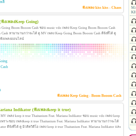
หลี
MA
ฟังเพลง kiss kiss - Chaos
KH
(ฟังเพลงKeep Going)
p Going Boom Booom Cash ชอบ music vdo เพลง Keep Going Boom Booom Cash
sh หามานานกว่าจะได้ ดู MV เพลง Keep Going Boom Booom Cash ดีจังที่ได้ ดู
 ฟังเพลงออนไลน์
oing
 Cash
ย
ฟังเพลง Keep Going - Boom Booom Cash
Mariana Indikator
(ฟังเพลงkeep it true)
ดู MV เพลง keep it true Thaitanium Feat. Mariana Indikator ชอบ music vdo เพลง keep
ะ เพราะชอบ เพลงkeep it true Thaitanium Feat. Mariana Indikator หามานานกว่าจะได้
or ดีจังที่ได้ ดู มิวสิควิดีโอ เพลง keep it true Thaitanium Feat. Mariana Indikator และ