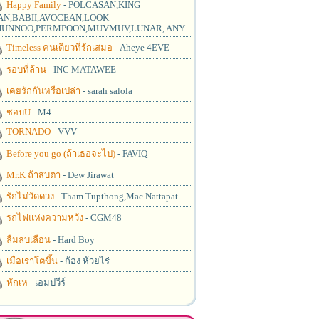
Happy Family
- POLCASAN,KING
N,BABII,AVOCEAN,LOOK
UNNOO,PERMPOON,MUVMUV,LUNAR, ANY
Timeless คนเดียวที่รักเสมอ
- Aheye 4EVE
รอบที่ล้าน
- INC MATAWEE
เคยรักกันหรือเปล่า
- sarah salola
ชอบU
- M4
TORNADO
- VVV
Before you go (ถ้าเธอจะไป)
- FAVIQ
Mr.K ถ้าสบตา
- Dew Jirawat
รักไม่วัดดวง
- Tham Tupthong,Mac Nattapat
รถไฟแห่งความหวัง
- CGM48
ลืมลบเลือน
- Hard Boy
เมื่อเราโตขึ้น
- ก้อง ห้วยไร่
หักเห
- เอมปวีร์