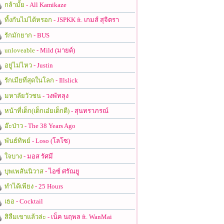
กล้ามั้ย
- All Kamikaze
ทิ้งกันไม่ได้หรอก
- JSPKK ft. เกมส์ สุจิตรา
รักมักยาก
- BUS
unloveable
- Mild (มายด์)
อยู่ไม่ไหว
- Justin
รักเมียที่สุดในโลก
- Illslick
มหาลัยวัวชน
- วงพัทลุง
หน้าที่เด็ก(เด็กเอ๋ยเด็กดี)
- สุนทราภรณ์
อ๊ะป่าว
- The 38 Years Ago
พันธ์ทิพย์
- Loso (โลโซ)
ใจบาง
- มอส รัศมี
บุพเพสันนิวาส
- ไอซ์ ศรัณยู
ทำได้เพียง
- 25 Hours
เธอ
- Cocktail
สิลืมเขาแล้วล่ะ
- เน็ค นฤพล ft. WanMai