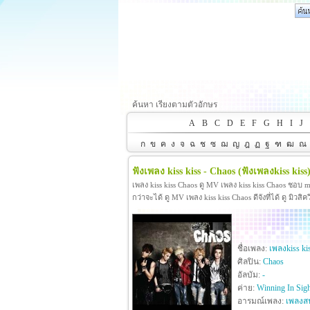
ค้นหา เรียงตามตัวอักษร
A
B
C
D
E
F
G
H
I
J
ก
ข
ค
ง
จ
ฉ
ช
ซ
ฌ
ญ
ฎ
ฏ
ฐ
ฑ
ฒ
ณ
ฟังเพลง kiss kiss - Chaos
(ฟังเพลงkiss kiss
เพลง kiss kiss Chaos ดู MV เพลง kiss kiss Chaos ชอบ
กว่าจะได้ ดู MV เพลง kiss kiss Chaos ดีจังที่ได้ ดู มิว
ชื่อเพลง:
เพลงkiss ki
ศิลปิน:
Chaos
อัลบัม:
-
ค่าย:
Winning In Sigh
อารมณ์เพลง:
เพลงสน