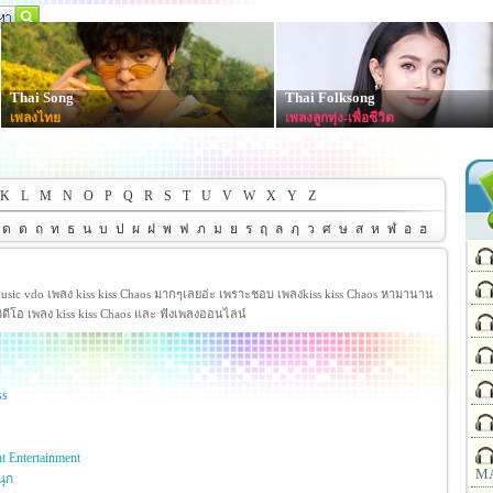
Thai Song
Thai Folksong
เพลงไทย
เพลงลูกทุ่ง-เพื่อชีวิต
K
L
M
N
O
P
Q
R
S
T
U
V
W
X
Y
Z
ด
ต
ถ
ท
ธ
น
บ
ป
ผ
ฝ
พ
ฟ
ภ
ม
ย
ร
ฤ
ล
ฦ
ว
ศ
ษ
ส
ห
ฬ
อ
ฮ
)
 music vdo เพลง kiss kiss Chaos มากๆเลยอ่ะ เพราะชอบ เพลงkiss kiss Chaos หามานาน
สิควิดีโอ เพลง kiss kiss Chaos และ ฟังเพลงออนไลน์
ss
t Entertainment
MA
ุก