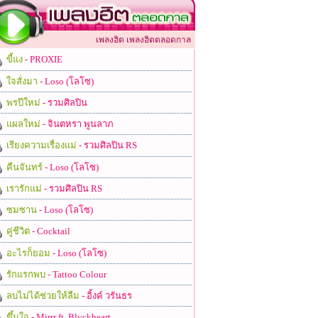
เพลงฮิต เพลงฮิตตลอดกาล
ขี้แง
- PROXIE
ใจสั่งมา
- Loso (โลโซ)
พรปีใหม่
- รวมศิลปิน
แผลใหม่
- จินตหรา พูนลาภ
เรียงความเรื่องแม่
- รวมศิลปิน RS
คืนจันทร์
- Loso (โลโซ)
เรารักแม่
- รวมศิลปิน RS
ซมซาน
- Loso (โลโซ)
คู่ชีวิต
- Cocktail
อะไรก็ยอม
- Loso (โลโซ)
รักแรกพบ
- Tattoo Colour
ลบไม่ได้ช่วยให้ลืม
- อิ้งค์ วรันธร
ขึ้นใจ
- Mirrr ft. Blvckheart