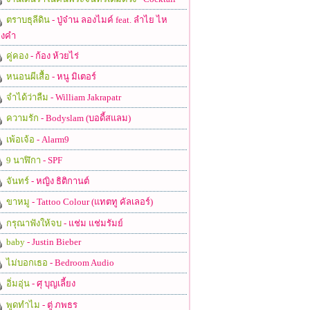
ตราบธุลีดิน
- ปู่จ๋าน ลองไมค์ feat. ลำไย ไห
งคำ
คู่คอง
- ก้อง ห้วยไร่
หนอนผีเสื้อ
- หนู มิเตอร์
จำได้ว่าลืม
- William Jakrapatr
ความรัก
- Bodyslam (บอดี้สแลม)
เพ้อเจ้อ
- Alarm9
9 นาฬิกา
- SPF
จันทร์
- หญิง ธิติกานต์
ขาหมู
- Tattoo Colour (แทตทู คัลเลอร์)
กรุณาฟังให้จบ
- แช่ม แช่มรัมย์
baby
- Justin Bieber
ไม่บอกเธอ
- Bedroom Audio
อิ่มอุ่น
- ศุ บุญเลี้ยง
พูดทำไม
- ตู่ ภพธร