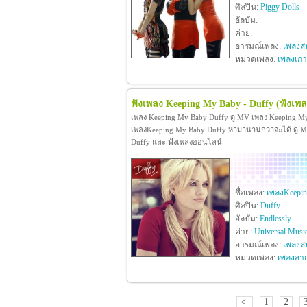
ศิลปิน:
Piggy Dolls
อัลบัม:
-
ค่าย:
-
อารมณ์เพลง:
เพลงสน
หมวดเพลง:
เพลงเกา
ฟังเพลง Keeping My Baby - Duffy
(ฟังเพ
เพลง Keeping My Baby Duffy ดู MV เพลง Keeping M
เพลงKeeping My Baby Duffy หามานานกว่าจะได้ ดู MV เ
Duffy และ ฟังเพลงออนไลน์
ชื่อเพลง:
เพลงKeepin
ศิลปิน:
Duffy
อัลบัม:
Endlessly
ค่าย:
Universal Musi
อารมณ์เพลง:
เพลงสน
หมวดเพลง:
เพลงสา
<
1
2