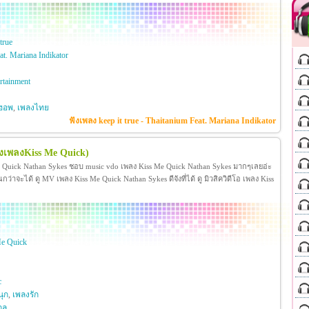
true
at. Mariana Indikator
rtainment
ฮอพ
,
เพลงไทย
ฟังเพลง keep it true - Thaitanium Feat. Mariana Indikator
ังเพลงKiss Me Quick)
e Quick Nathan Sykes ชอบ music vdo เพลง Kiss Me Quick Nathan Sykes มากๆเลยอ่ะ
จะได้ ดู MV เพลง Kiss Me Quick Nathan Sykes ดีจังที่ได้ ดู มิวสิควิดีโอ เพลง Kiss
e Quick
c
ุก
,
เพลงรัก
กล