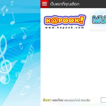
ข่าว
ละค
เกม
ตรว
ดูดว
ผู้ชา
แวะช
dicti
Twitt
ค้นหา
เพลงใหม่
เพลงออนไลน์ เพลงฮิต