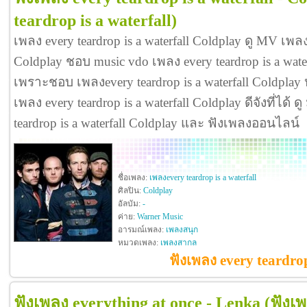
teardrop is a waterfall)
เพลง every teardrop is a waterfall Coldplay ดู MV เพลง 
Coldplay ชอบ music vdo เพลง every teardrop is a wat
เพราะชอบ เพลงevery teardrop is a waterfall Coldpl
เพลง every teardrop is a waterfall Coldplay ดีจังที่ได้ ด
teardrop is a waterfall Coldplay และ ฟังเพลงออนไลน์
ชื่อเพลง:
เพลงevery teardrop is a waterfall
ศิลปิน:
Coldplay
อัลบัม:
-
ค่าย:
Warner Music
อารมณ์เพลง:
เพลงสนุก
หมวดเพลง:
เพลงสากล
ฟังเพลง every teardrop
ฟังเพลง everything at once - Lenka
(ฟังเ