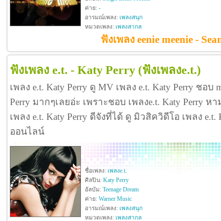
ค่าย:
-
อารมณ์เพลง:
เพลงสนุก
หมวดเพลง:
เพลงสากล
ฟังเพลง eenie meenie - Sea
ฟังเพลง e.t. - Katy Perry
(ฟังเพลงe.t.)
เพลง e.t. Katy Perry ดู MV เพลง e.t. Katy Perry ชอบ 
Perry มากๆเลยอ่ะ เพราะชอบ เพลงe.t. Katy Perry ห
เพลง e.t. Katy Perry ดีจังที่ได้ ดู มิวสิควิดีโอ เพลง e.
ออนไลน์
ชื่อเพลง:
เพลงe.t.
ศิลปิน:
Katy Perry
อัลบัม:
Teenage Dream
ค่าย:
Warner Music
อารมณ์เพลง:
เพลงสนุก
หมวดเพลง:
เพลงสากล