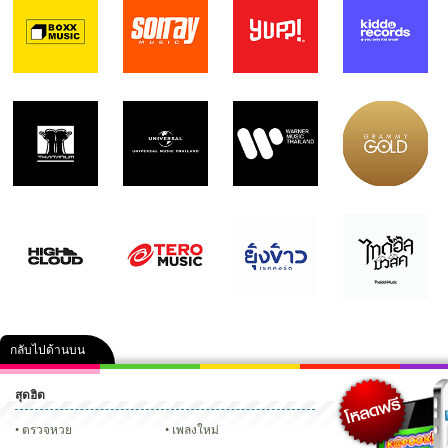
กลับไปด้านบน
สุดฮิต
คลิป
ภาพ
ปฏิทิน 2556
เฟซบุ๊ก
ทวิต
Glitter
ตรวจหวย
เพลงใหม่