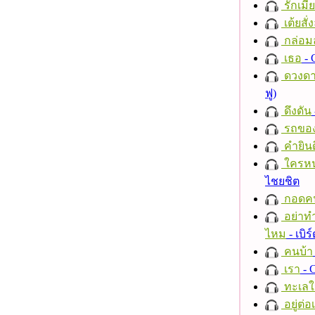
รักเมี
เต้ยสั่
กล่อม
เธอ
- 
ดวงดา
ฟู)
ดึงดัน
รถของ
คำยินด
ใครห
ไชยชิต
กอดค
อย่าทำ
ไหม
- เบิ
คนบ้า
เรา
- C
ทะเลใ
อยู่ต่