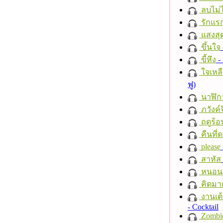
ลบไม่ไ
รักแร
แสงสุ
ขึ้นใจ
ขี้หึง
- 
ใจเหลื
ฟู)
นาฬิก
ภวังค์
ฤดูร้อ
คืนที่
please
สาหัส
หนอนผี
คิดมา
งานเต้
- Cocktail
Zombi