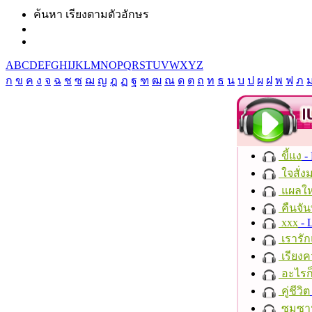
ค้นหา เรียงตามตัวอักษร
A
B
C
D
E
F
G
H
I
J
K
L
M
N
O
P
Q
R
S
T
U
V
W
X
Y
Z
ก
ข
ค
ง
จ
ฉ
ช
ซ
ฌ
ญ
ฎ
ฏ
ฐ
ฑ
ฒ
ณ
ด
ต
ถ
ท
ธ
น
บ
ป
ผ
ฝ
พ
ฟ
ภ
ขี้แง
-
ใจสั่ง
แผลให
คืนจัน
xxx
- 
เรารัก
เรียงค
อะไรก
คู่ชีวิต
ซมซา