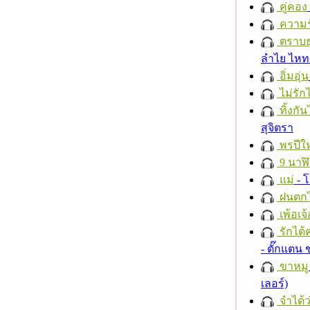
คู่คอง
ความร
ตราบธุ
ลำไย ไห
อิ่มอุ่น
ไม่รักไ
ทิ้งกั
สุจิตรา
พรปีให
9 นาฬ
แม่
- 
ฝนตก
เพ้อเจ้
รักได้
- ตั๊กแตน
ขาหมู
เลอร์)
จำได้ว