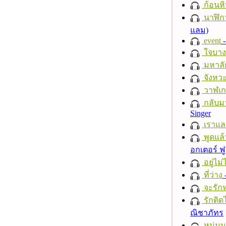
ก้อนหิ
นาฬิก
แลม)
event
-
ใจบาง
มหาลั
จังหวะ
วาฬเกย
กลับม
Singer
เราแล
พูดแล้
อกเตอร์ ฟู
อยู่ไม
ที่ว่าง
จะรักห
รักติด
ณิชาภัทร
หนุ่ม