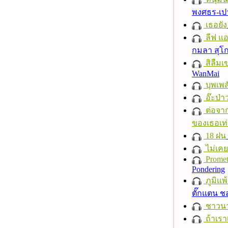
พงศธร-เป
เธอยัง
ลีฟ แอน
กมลา สุโ
สิลืมเ
WanMai
บุพเพส
อ๊ะป่า
ต่อจาก
ของเธอเท่
18 ฝน
ไม่เคย
Promet
Pondering
ภูมิแพ
ตั๊กแตน 
ชาวนาก
ถ้าเรา