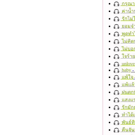
กรุณาฟ
ค่าน้
รักไม่
ยอมจำ
พูดทำ
ไม่คิ
ไม่บอ
ใจร้าย
unlove
baby
- 
แพ้ใจ
แพ้แล
ฝนตกที
แสงแ
รักมัก
ทำได้เ
พันธ์ทิ
คืนจัน