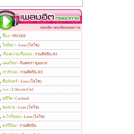
เพลงฮิต เพลงฮิตตลอดกาล
ขี้แง
- PROXIE
ใจสั่งมา
- Loso (โลโซ)
เรียงความเรื่องแม่
- รวมศิลปิน RS
แผลใหม่
- จินตหรา พูนลาภ
เรารักแม่
- รวมศิลปิน RS
คืนจันทร์
- Loso (โลโซ)
xxx
- L'Arc-en-Ciel
คู่ชีวิต
- Cocktail
ซมซาน
- Loso (โลโซ)
อะไรก็ยอม
- Loso (โลโซ)
พรปีใหม่
- รวมศิลปิน