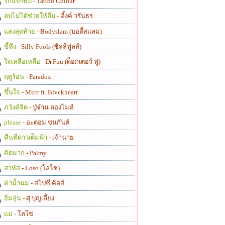
รักแรกพบ
- Tattoo Colour
ลบไม่ได้ช่วยให้ลืม
- อิ้งค์ วรันธร
แสงสุดท้าย
- Bodyslam (บอดี้สแลม)
ขี้หึง
- Silly Fools (ซิลลี่ฟูลส์)
ใจเหลือเหลือ
- Dr.Fuu (ด็อกเตอร์ ฟู)
ฤดูร้อน
- Paradox
ขึ้นใจ
- Mirrr ft. Blvckheart
ภวังค์จิต
- ปู่จ๋าน ลองไมค์
please
- อะตอม ชนกันต์
คืนที่ดาวเต็มฟ้า
- เจ้านาย
คิดมาก
- Palmy
สาหัส
- Loso (โลโซ)
ค่าน้ำนม
- สไปซี่ คิดส์
อิ่มอุ่น
- ศุ บุญเลี้ยง
แม่
- โลโซ