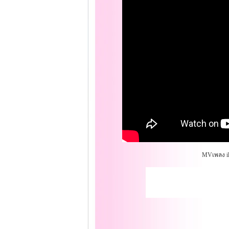
MVเพลง il