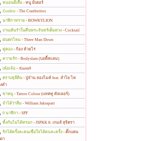
หนอนผีเสื้อ
- หนู มิเตอร์
Zombie
- The Cranberries
นาฬิกาทราย
- BOWKYLION
งานเต้นรำในคืนพระจันทร์เต็มดวง
- Cocktail
ฝนตกไหม
- Three Man Down
คู่คอง
- ก้อง ห้วยไร่
ความรัก
- Bodyslam (บอดี้สแลม)
เพ้อเจ้อ
- Alarm9
ตราบธุลีดิน
- ปู่จ๋าน ลองไมค์ feat. ลำไย ไห
งคำ
ขาหมู
- Tattoo Colour (แทตทู คัลเลอร์)
จำได้ว่าลืม
- William Jakrapatr
9 นาฬิกา
- SPF
ทิ้งกันไม่ได้หรอก
- JSPKK ft. เกมส์ สุจิตรา
รักได้ครั้งละคนเชื่อใจได้คนละครั้ง
- ตั๊กแตน
ดา