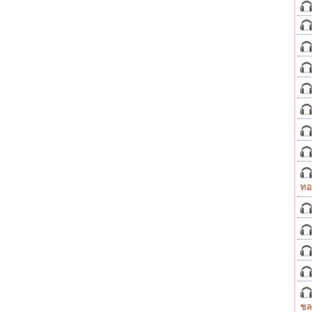
ทอ
ชล