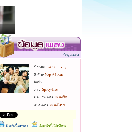
ข้อมูลเพลง
เพลง iloveyou
ชื่อเพลง:
Nap A Lean
ศิลปิน:
-
อัลบัม:
Spicydisc
ค่าย:
เพลงรัก
ประเภทเพลง:
เพลงไทย
แนวเพลง:
พิมพ์เนื้อเพลง
ส่งหน้านี้ให้เพื่อน