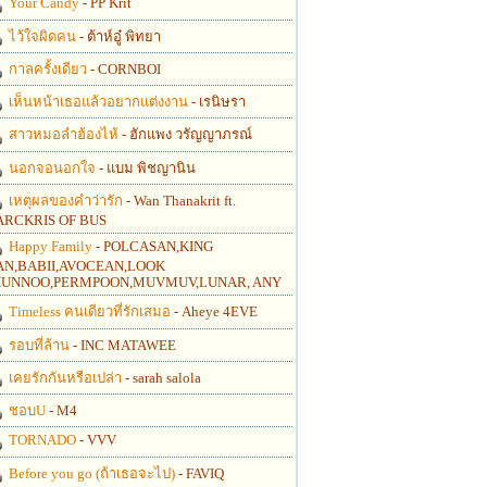
Your Candy
- PP Krit
ไว้ใจผิดคน
- ต้าห์อู๋ พิทยา
กาลครั้งเดียว
- CORNBOI
เห็นหน้าเธอแล้วอยากแต่งงาน
- เรนิษรา
สาวหมอลำฮ้องไห้
- ฮักแพง วรัญญาภรณ์
นอกจอนอกใจ
- แบม พิชญานิน
เหตุผลของคำว่ารัก
- Wan Thanakrit ft.
RCKRIS OF BUS
Happy Family
- POLCASAN,KING
N,BABII,AVOCEAN,LOOK
UNNOO,PERMPOON,MUVMUV,LUNAR, ANY
Timeless คนเดียวที่รักเสมอ
- Aheye 4EVE
รอบที่ล้าน
- INC MATAWEE
เคยรักกันหรือเปล่า
- sarah salola
ชอบU
- M4
TORNADO
- VVV
Before you go (ถ้าเธอจะไป)
- FAVIQ