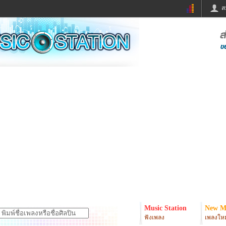
ส
ด่วน
ข่าวสั้น
ข่าวดารา
ร
หนังใหม่
ฟังเพลง
หมากรุกไทย
แชทหมากฮอส
จหวย
ผู้หญิง
แต่งงาน
ง
ทำนายฝัน
สุขภาพ
ย
ผลบอล
บ้านและการตกแต
ิมแวะพัก
กลอน
iCare
onary
เช็คความเร็วเน็ต
iPhone
er
อินสตาแกรมดารา
MSN
Music Station
New M
ฟังเพลง
เพลงใหม