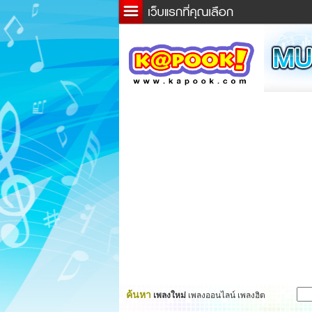
ข่าว
ละค
เกม
ตรว
ดูดว
ผู้ชา
แวะช
dicti
Twitt
ค้นหา
เพลงใหม่
เพลงออนไลน์ เพลงฮิต