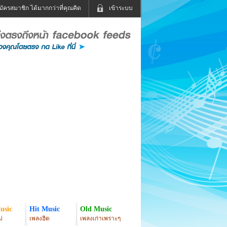
มัครสมาชิก ได้มากกว่าที่คุณคิด
เข้าระบบ
เข้าระบบด้วย User Kapook
ดูทีวี
ฟังวิทยุออนไลน์
Email
Glitter
Password
แม่และเด็ก
สัตว์เลี้ยง
่ง
ท่องเที่ยว
การศึกษา
เข้าระบบด้วย Facebook
Facebook
usic
Hit Music
Old Music
่
เพลงฮิต
เพลงเก่าเพราะๆ