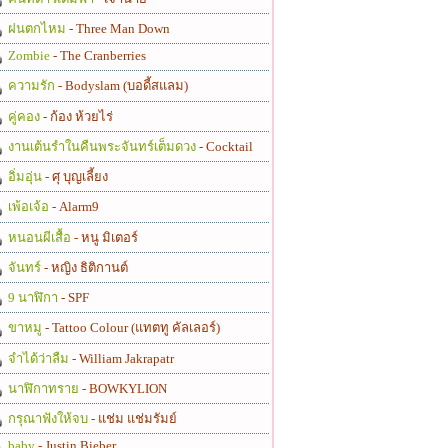
ฝนตกไหม
- Three Man Down
Zombie
- The Cranberries
ความรัก
- Bodyslam (บอดี้สแลม)
คู่คอง
- ก้อง ห้วยไร่
งานเต้นรำในคืนพระจันทร์เต็มดวง
- Cocktail
อิ่มอุ่น
- ศุ บุญเลี้ยง
เพ้อเจ้อ
- Alarm9
หนอนผีเสื้อ
- หนู มิเตอร์
จันทร์
- หญิง ธิติกานต์
9 นาฬิกา
- SPF
ขาหมู
- Tattoo Colour (แทตทู คัลเลอร์)
จำได้ว่าลืม
- William Jakrapatr
นาฬิกาทราย
- BOWKYLION
กรุณาฟังให้จบ
- แช่ม แช่มรัมย์
baby
- Justin Bieber