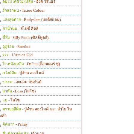
ลบไม่ได้ช่วยให้ลืม
- อิ้งค์ วรันธร
รักแรกพบ
- Tattoo Colour
แสงสุดท้าย
- Bodyslam (บอดี้สแลม)
ค่าน้ำนม
- สไปซี่ คิดส์
ขี้หึง
- Silly Fools (ซิลลี่ฟูลส์)
ฤดูร้อน
- Paradox
xxx
- L'Arc-en-Ciel
ใจเหลือเหลือ
- Dr.Fuu (ด็อกเตอร์ ฟู)
ภวังค์จิต
- ปู่จ๋าน ลองไมค์
please
- อะตอม ชนกันต์
สาหัส
- Loso (โลโซ)
แม่
- โลโซ
ตราบธุลีดิน
- ปู่จ๋าน ลองไมค์ feat. ลำไย ไห
งคำ
คิดมาก
- Palmy
คืนที่ดาวเต็มฟ้า
- เจ้านาย