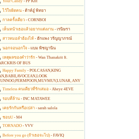
Your Candy
- PP Krit
ไว้ใจผิดคน
- ต้าห์อู๋ พิทยา
กาลครั้งเดียว
- CORNBOI
เห็นหน้าเธอแล้วอยากแต่งงาน
- เรนิษรา
สาวหมอลำฮ้องไห้
- ฮักแพง วรัญญาภรณ์
นอกจอนอกใจ
- แบม พิชญานิน
เหตุผลของคำว่ารัก
- Wan Thanakrit ft.
RCKRIS OF BUS
Happy Family
- POLCASAN,KING
N,BABII,AVOCEAN,LOOK
UNNOO,PERMPOON,MUVMUV,LUNAR, ANY
Timeless คนเดียวที่รักเสมอ
- Aheye 4EVE
รอบที่ล้าน
- INC MATAWEE
เคยรักกันหรือเปล่า
- sarah salola
ชอบU
- M4
TORNADO
- VVV
Before you go (ถ้าเธอจะไป)
- FAVIQ