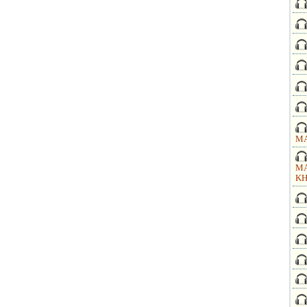
MA
MA
KH