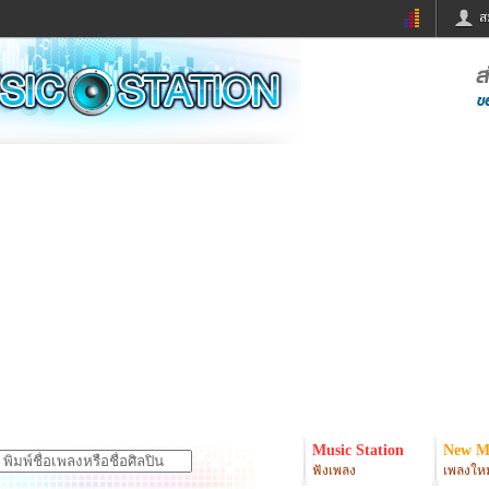
ส
ด่วน
ข่าวสั้น
ข่าวดารา
ร
หนังใหม่
ฟังเพลง
หมากรุกไทย
แชทหมากฮอส
จหวย
ผู้หญิง
แต่งงาน
ง
ทำนายฝัน
สุขภาพ
ย
ผลบอล
บ้านและการตกแต
ิมแวะพัก
กลอน
iCare
onary
เช็คความเร็วเน็ต
iPhone
er
อินสตาแกรมดารา
MSN
Music Station
New M
ฟังเพลง
เพลงใหม