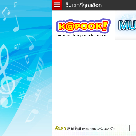
ข่าว
ละค
เกม
ตรว
ดูดว
ผู้ชา
แวะช
dicti
Twitt
ค้นหา
เพลงใหม่
เพลงออนไลน์ เพลงฮิต