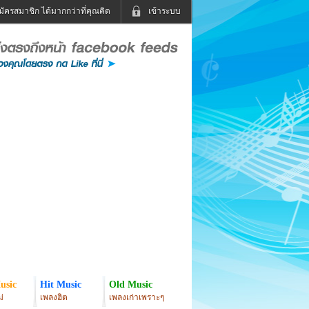
มัครสมาชิก ได้มากกว่าที่คุณคิด
เข้าระบบ
เข้าระบบด้วย User Kapook
ดูทีวี
ฟังวิทยุออนไลน์
Email
Glitter
Password
แม่และเด็ก
สัตว์เลี้ยง
่ง
ท่องเที่ยว
การศึกษา
เข้าระบบด้วย Facebook
Facebook
usic
Hit Music
Old Music
่
เพลงฮิต
เพลงเก่าเพราะๆ