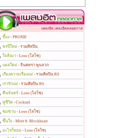
เพลงฮิต เพลงฮิตตลอดกาล
ขี้แง
- PROXIE
พรปีใหม่
- รวมศิลปิน
ใจสั่งมา
- Loso (โลโซ)
แผลใหม่
- จินตหรา พูนลาภ
เรียงความเรื่องแม่
- รวมศิลปิน RS
เรารักแม่
- รวมศิลปิน RS
คืนจันทร์
- Loso (โลโซ)
คู่ชีวิต
- Cocktail
ซมซาน
- Loso (โลโซ)
ขึ้นใจ
- Mirrr ft. Blvckheart
อะไรก็ยอม
- Loso (โลโซ)