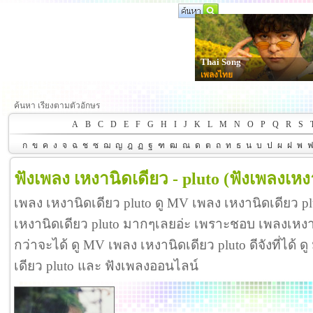
Thai Song
เพลงไทย
ค้นหา เรียงตามตัวอักษร
A
B
C
D
E
F
G
H
I
J
K
L
M
N
O
P
Q
R
S
ก
ข
ค
ง
จ
ฉ
ช
ซ
ฌ
ญ
ฎ
ฏ
ฐ
ฑ
ฒ
ณ
ด
ต
ถ
ท
ธ
น
บ
ป
ผ
ฝ
พ
ฟังเพลง เหงานิดเดียว - pluto
(ฟังเพลงเหง
เพลง เหงานิดเดียว pluto ดู MV เพลง เหงานิดเดียว p
เหงานิดเดียว pluto มากๆเลยอ่ะ เพราะชอบ เพลงเหง
กว่าจะได้ ดู MV เพลง เหงานิดเดียว pluto ดีจังที่ได้ ด
เดียว pluto และ ฟังเพลงออนไลน์