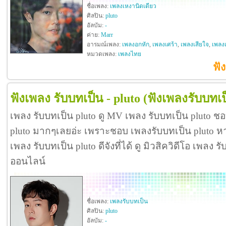
ชื่อเพลง:
เพลงเหงานิดเดียว
ศิลปิน:
pluto
อัลบัม:
-
ค่าย:
Marr
อารมณ์เพลง:
เพลงอกหัก
,
เพลงเศร้า
,
เพลงเสียใจ
,
เพลง
หมวดเพลง:
เพลงไทย
ฟั
ฟังเพลง รับบทเป็น - pluto
(ฟังเพลงรับบทเป
เพลง รับบทเป็น pluto ดู MV เพลง รับบทเป็น pluto ช
pluto มากๆเลยอ่ะ เพราะชอบ เพลงรับบทเป็น pluto 
เพลง รับบทเป็น pluto ดีจังที่ได้ ดู มิวสิควิดีโอ เพลง 
ออนไลน์
ชื่อเพลง:
เพลงรับบทเป็น
ศิลปิน:
pluto
อัลบัม:
-