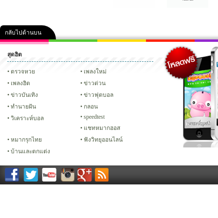
กลับไปด้านบน
สุดฮิต
คลิป
ภาพ
ปฏิทิน 2556
เฟซบุ๊ก
ทวิต
Glitter
ตรวจหวย
เพลงใหม่
เพลงฮิต
ข่าวด่วน
ข่าวบันเทิง
ข่าวฟุตบอล
ทํานายฝัน
กลอน
speedtest
วิเคราะห์บอล
แชทหมากฮอส
หมากรุกไทย
ฟังวิทยุออนไลน์
บ้านและตกแต่ง