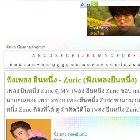
Thai Song
เพลงไทย
ค้นหา เรียงตามตัวอักษร
A
B
C
D
E
F
G
H
I
J
K
L
M
N
O
P
Q
R
S
ก
ข
ค
ง
จ
ฉ
ช
ซ
ฌ
ญ
ฎ
ฏ
ฐ
ฑ
ฒ
ณ
ด
ต
ถ
ท
ธ
น
บ
ป
ผ
ฝ
พ
ฟังเพลง ยืนหนึ่ง - Zuric
(ฟังเพลงยืนหนึ่ง)
เพลง ยืนหนึ่ง Zuric ดู MV เพลง ยืนหนึ่ง Zuric ชอบ mu
มากๆเลยอ่ะ เพราะชอบ เพลงยืนหนึ่ง Zuric หามานานก
หนึ่ง Zuric ดีจังที่ได้ ดู มิวสิควิดีโอ เพลง ยืนหนึ่ง Z
ชื่อเพลง:
เพลงยืนหนึ่ง