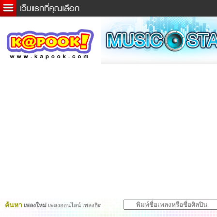
ข่าวด่วน
ละคร
เกม
ตรวจหวย
ดูดวง
ผู้ชาย
แวะชิมแวะพัก
dictionary
Twitter
ค้นหา
เพลงใหม่
เพลงออนไลน์ เพลงฮิต