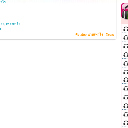
่าไร
หงา
,
เพลงเศร้า
ย
ฟังเพลง นานเท่าไร - Yooze