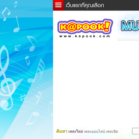
ข่าว
ละค
เกม
ตรว
ดูดว
ผู้ชา
แวะช
dicti
Twitt
ค้นหา
เพลงใหม่
เพลงออนไลน์ เพลงฮิต