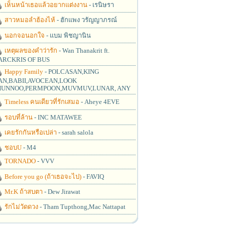
เห็นหน้าเธอแล้วอยากแต่งงาน
- เรนิษรา
สาวหมอลำฮ้องไห้
- ฮักแพง วรัญญาภรณ์
นอกจอนอกใจ
- แบม พิชญานิน
เหตุผลของคำว่ารัก
- Wan Thanakrit ft.
RCKRIS OF BUS
Happy Family
- POLCASAN,KING
N,BABII,AVOCEAN,LOOK
UNNOO,PERMPOON,MUVMUV,LUNAR, ANY
Timeless คนเดียวที่รักเสมอ
- Aheye 4EVE
รอบที่ล้าน
- INC MATAWEE
เคยรักกันหรือเปล่า
- sarah salola
ชอบU
- M4
TORNADO
- VVV
Before you go (ถ้าเธอจะไป)
- FAVIQ
Mr.K ถ้าสบตา
- Dew Jirawat
รักไม่วัดดวง
- Tham Tupthong,Mac Nattapat