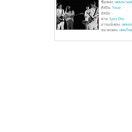
ชื่อเพลง:
เพลงนานเท
ศิลปิน:
Yooze
อัลบัม:
-
ค่าย:
Spicy Disc
อารมณ์เพลง:
เพลงเ
หมวดเพลง:
เพลงไท