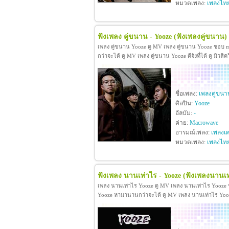
หมวดเพลง:
เพลงไท
ฟังเพลง คู่ขนาน - Yooze
(ฟังเพลงคู่ขนาน)
เพลง คู่ขนาน Yooze ดู MV เพลง คู่ขนาน Yooze ชอบ
กว่าจะได้ ดู MV เพลง คู่ขนาน Yooze ดีจังที่ได้ ดู มิว
ชื่อเพลง:
เพลงคู่ขนา
ศิลปิน:
Yooze
อัลบัม:
-
ค่าย:
Macrowave
อารมณ์เพลง:
เพลงเศ
หมวดเพลง:
เพลงไท
ฟังเพลง นานเท่าไร - Yooze
(ฟังเพลงนานเท
เพลง นานเท่าไร Yooze ดู MV เพลง นานเท่าไร Yooze
Yooze หามานานกว่าจะได้ ดู MV เพลง นานเท่าไร Yooze 