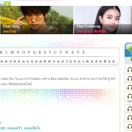
Thai Song
Thai Folksong
เพลงไทย
เพลงลูกทุ่ง-เพื่อชีวิต
K
L
M
N
O
P
Q
R
S
T
U
V
W
X
Y
Z
ด
ต
ถ
ท
ธ
น
บ
ป
ผ
ฝ
พ
ฟ
ภ
ม
ย
ร
ฤ
ล
ฦ
ว
ศ
ษ
ส
ห
ฬ
อ
ฮ
do เพลง She Yooze มากๆเลยอ่ะ เพราะชอบ เพลงShe Yooze หามานานกว่าจะได้ ดู MV
ooze และ ฟังเพลงออนไลน์
ma
c
กหัก
,
เพลงเศร้า
,
เพลงเสียใจ