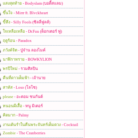
แสงสุดท้าย
- Bodyslam (บอดี้สแลม)
ขึ้นใจ
- Mirrr ft. Blvckheart
ขี้หึง
- Silly Fools (ซิลลี่ฟูลส์)
ใจเหลือเหลือ
- Dr.Fuu (ด็อกเตอร์ ฟู)
ฤดูร้อน
- Paradox
ภวังค์จิต
- ปู่จ๋าน ลองไมค์
นาฬิกาทราย
- BOWKYLION
พรปีใหม่
- รวมศิลปิน
คืนที่ดาวเต็มฟ้า
- เจ้านาย
สาหัส
- Loso (โลโซ)
please
- อะตอม ชนกันต์
หนอนผีเสื้อ
- หนู มิเตอร์
คิดมาก
- Palmy
งานเต้นรำในคืนพระจันทร์เต็มดวง
- Cocktail
Zombie
- The Cranberries