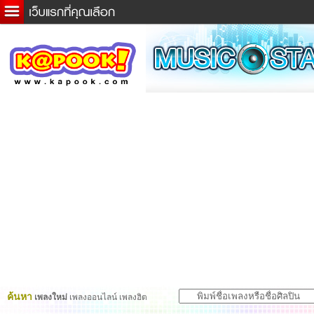
ข่าวด่วน
ละคร
เกม
ตรวจหวย
ดูดวง
ผู้ชาย
แวะชิมแวะพัก
dictionary
Twitter
ค้นหา
เพลงใหม่
เพลงออนไลน์ เพลงฮิต