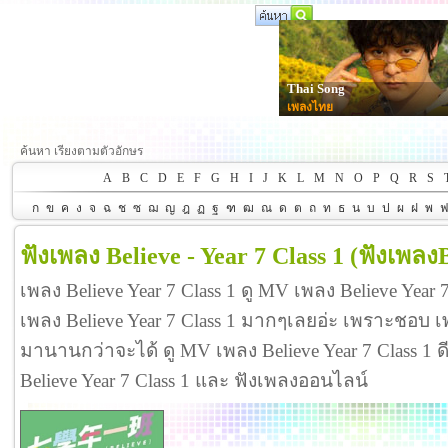
Thai Song
เพลงไทย
ค้นหา เรียงตามตัวอักษร
A
B
C
D
E
F
G
H
I
J
K
L
M
N
O
P
Q
R
S
ก
ข
ค
ง
จ
ฉ
ช
ซ
ฌ
ญ
ฎ
ฏ
ฐ
ฑ
ฒ
ณ
ด
ต
ถ
ท
ธ
น
บ
ป
ผ
ฝ
พ
ฟังเพลง Believe - Year 7 Class 1
(ฟังเพลงB
เพลง Believe Year 7 Class 1 ดู MV เพลง Believe Year 
เพลง Believe Year 7 Class 1 มากๆเลยอ่ะ เพราะชอบ เพ
มานานกว่าจะได้ ดู MV เพลง Believe Year 7 Class 1 ดีจั
Believe Year 7 Class 1 และ ฟังเพลงออนไลน์