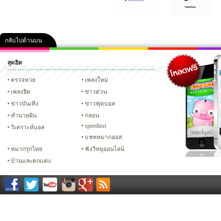
กลับไปด้านบน
สุดฮิต
คลิป
ภาพ
ปฏิทิน 2556
เฟซบุ๊ก
ทวิต
Glitter
ตรวจหวย
เพลงใหม่
เพลงฮิต
ข่าวด่วน
ข่าวบันเทิง
ข่าวฟุตบอล
ทํานายฝัน
กลอน
speedtest
วิเคราะห์บอล
แชทหมากฮอส
หมากรุกไทย
ฟังวิทยุออนไลน์
บ้านและตกแต่ง