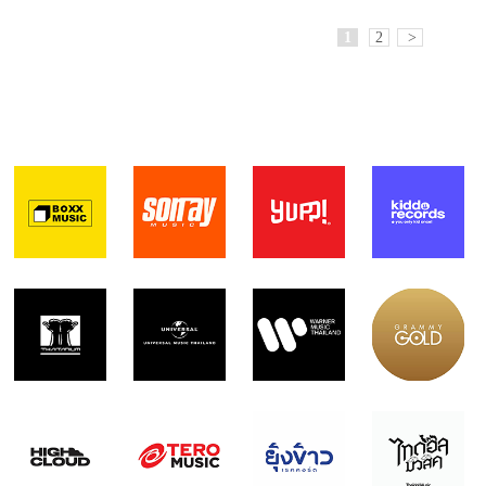
1
2
>