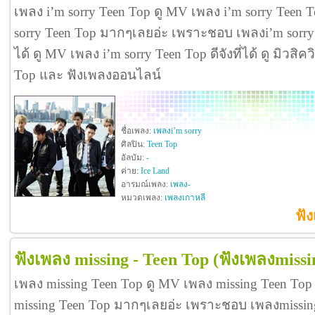
เพลง i’m sorry Teen Top ดู MV เพลง i’m sorry Teen 
sorry Teen Top มากๆเลยอ่ะ เพราะชอบ เพลงi’m sor
ได้ ดู MV เพลง i’m sorry Teen Top ดีจังที่ได้ ดู มิวสิค
Top และ ฟังเพลงออนไลน์
ชื่อเพลง:
เพลงi’m sorry
ศิลปิน:
Teen Top
อัลบัม:
-
ค่าย:
Ice Land
อารมณ์เพลง:
เพลง-
หมวดเพลง:
เพลงเกาหลี
ฟัง
ฟังเพลง missing - Teen Top
(ฟังเพลงmissi
เพลง missing Teen Top ดู MV เพลง missing Teen To
missing Teen Top มากๆเลยอ่ะ เพราะชอบ เพลงmissi