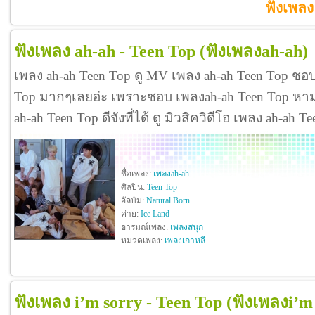
ฟังเพลง
ฟังเพลง ah-ah - Teen Top
(ฟังเพลงah-ah)
เพลง ah-ah Teen Top ดู MV เพลง ah-ah Teen Top ชอบ
Top มากๆเลยอ่ะ เพราะชอบ เพลงah-ah Teen Top หา
ah-ah Teen Top ดีจังที่ได้ ดู มิวสิควิดีโอ เพลง ah-a
ชื่อเพลง:
เพลงah-ah
ศิลปิน:
Teen Top
อัลบัม:
Natural Born
ค่าย:
Ice Land
อารมณ์เพลง:
เพลงสนุก
หมวดเพลง:
เพลงเกาหลี
ฟังเพลง i’m sorry - Teen Top
(ฟังเพลงi’m