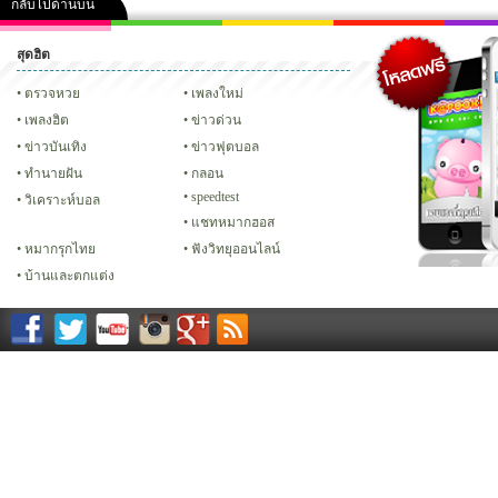
กลับไปด้านบน
สุดฮิต
คลิป
ภาพ
ปฏิทิน 2556
เฟซบุ๊ก
ทวิต
Glitter
ตรวจหวย
เพลงใหม่
เพลงฮิต
ข่าวด่วน
ข่าวบันเทิง
ข่าวฟุตบอล
ทํานายฝัน
กลอน
speedtest
วิเคราะห์บอล
แชทหมากฮอส
หมากรุกไทย
ฟังวิทยุออนไลน์
บ้านและตกแต่ง