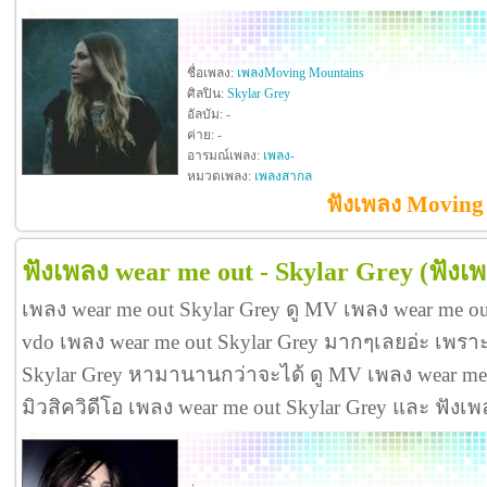
ชื่อเพลง:
เพลงMoving Mountains
ศิลปิน:
Skylar Grey
อัลบัม:
-
ค่าย:
-
อารมณ์เพลง:
เพลง-
หมวดเพลง:
เพลงสากล
ฟังเพลง Moving
ฟังเพลง wear me out - Skylar Grey
(ฟังเ
เพลง wear me out Skylar Grey ดู MV เพลง wear me o
vdo เพลง wear me out Skylar Grey มากๆเลยอ่ะ เพร
Skylar Grey หามานานกว่าจะได้ ดู MV เพลง wear me out
มิวสิควิดีโอ เพลง wear me out Skylar Grey และ ฟัง