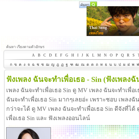
Thai Song
เพลงไทย
ค้นหา เรียงตามตัวอักษร
A
B
C
D
E
F
G
H
I
J
K
L
M
N
O
P
Q
R
S
ก
ข
ค
ง
จ
ฉ
ช
ซ
ฌ
ญ
ฎ
ฏ
ฐ
ฑ
ฒ
ณ
ด
ต
ถ
ท
ธ
น
บ
ป
ผ
ฝ
พ
ฟังเพลง ฉันจะทำเพื่อเธอ - Sin
(ฟังเพลงฉั
เพลง ฉันจะทำเพื่อเธอ Sin ดู MV เพลง ฉันจะทำเพื่อ
ฉันจะทำเพื่อเธอ Sin มากๆเลยอ่ะ เพราะชอบ เพลงฉั
กว่าจะได้ ดู MV เพลง ฉันจะทำเพื่อเธอ Sin ดีจังที่ได้ 
เพื่อเธอ Sin และ ฟังเพลงออนไลน์