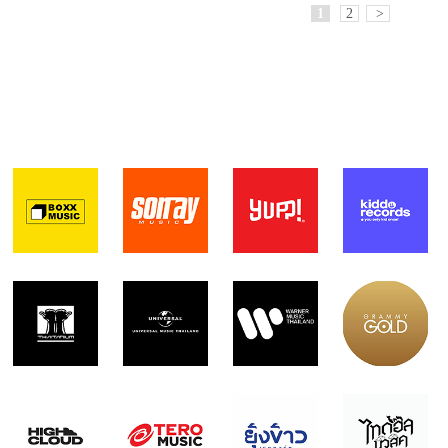
1
2
>