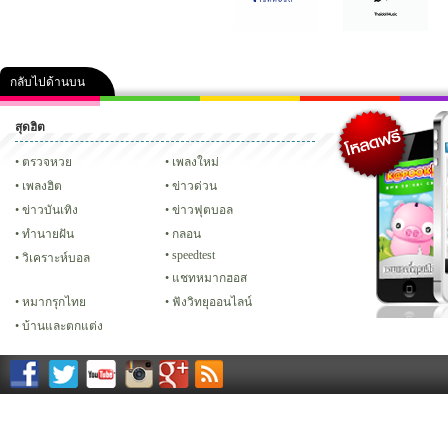
กลับไปด้านบน
สุดฮิต
คลิป
ภาพ
ปฏิทิน 2556
เฟซบุ๊ก
ทวิต
Glitter
ตรวจหวย
เพลงใหม่
เพลงฮิต
ข่าวด่วน
ข่าวบันเทิง
ข่าวฟุตบอล
ทํานายฝัน
กลอน
speedtest
วิเคราะห์บอล
แชทหมากฮอส
หมากรุกไทย
ฟังวิทยุออนไลน์
บ้านและตกแต่ง