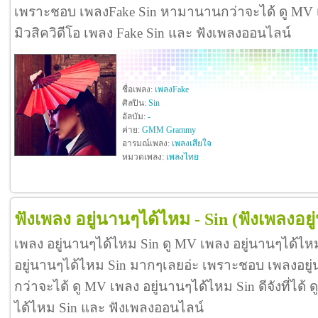
เพราะชอบ เพลงFake Sin หามานานกว่าจะได้ ดู MV เพลง
มิวสิควิดีโอ เพลง Fake Sin และ ฟังเพลงออนไลน์
ชื่อเพลง:
เพลงFake
ศิลปิน:
Sin
อัลบัม:
-
ค่าย:
GMM Grammy
อารมณ์เพลง:
เพลงเสียใจ
หมวดเพลง:
เพลงไทย
ฟังเพลง อยู่นานๆได้ไหม - Sin
(ฟังเพลงอย
เพลง อยู่นานๆได้ไหม Sin ดู MV เพลง อยู่นานๆได้ไห
อยู่นานๆได้ไหม Sin มากๆเลยอ่ะ เพราะชอบ เพลงอย
กว่าจะได้ ดู MV เพลง อยู่นานๆได้ไหม Sin ดีจังที่ได้ ด
ได้ไหม Sin และ ฟังเพลงออนไลน์