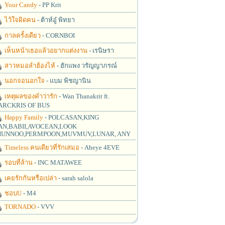
Your Candy
- PP Krit
ไว้ใจผิดคน
- ต้าห์อู๋ พิทยา
กาลครั้งเดียว
- CORNBOI
เห็นหน้าเธอแล้วอยากแต่งงาน
- เรนิษรา
สาวหมอลำฮ้องไห้
- ฮักแพง วรัญญาภรณ์
นอกจอนอกใจ
- แบม พิชญานิน
เหตุผลของคำว่ารัก
- Wan Thanakrit ft.
RCKRIS OF BUS
Happy Family
- POLCASAN,KING
N,BABII,AVOCEAN,LOOK
UNNOO,PERMPOON,MUVMUV,LUNAR, ANY
Timeless คนเดียวที่รักเสมอ
- Aheye 4EVE
รอบที่ล้าน
- INC MATAWEE
เคยรักกันหรือเปล่า
- sarah salola
ชอบU
- M4
TORNADO
- VVV