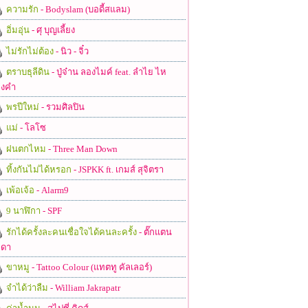
ความรัก
- Bodyslam (บอดี้สแลม)
อิ่มอุ่น
- ศุ บุญเลี้ยง
ไม่รักไม่ต้อง
- นิว - จิ๋ว
ตราบธุลีดิน
- ปู่จ๋าน ลองไมค์ feat. ลำไย ไห
งคำ
พรปีใหม่
- รวมศิลปิน
แม่
- โลโซ
ฝนตกไหม
- Three Man Down
ทิ้งกันไม่ได้หรอก
- JSPKK ft. เกมส์ สุจิตรา
เพ้อเจ้อ
- Alarm9
9 นาฬิกา
- SPF
รักได้ครั้งละคนเชื่อใจได้คนละครั้ง
- ตั๊กแตน
ดา
ขาหมู
- Tattoo Colour (แทตทู คัลเลอร์)
จำได้ว่าลืม
- William Jakrapatr