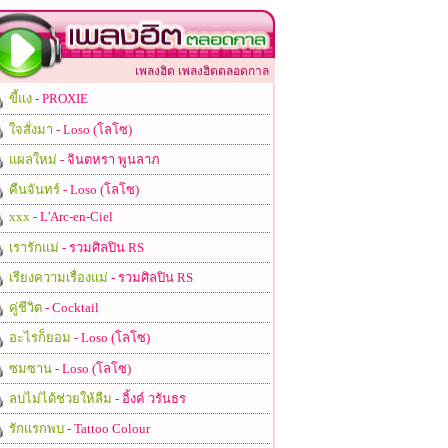
เพลงฮิต เพลงฮิตตลอดกาล
ขี้แง
- PROXIE
ใจสั่งมา
- Loso (โลโซ)
แผลใหม่
- จินตหรา พูนลาภ
คืนจันทร์
- Loso (โลโซ)
xxx
- L'Arc-en-Ciel
เรารักแม่
- รวมศิลปิน RS
เรียงความเรื่องแม่
- รวมศิลปิน RS
คู่ชีวิต
- Cocktail
อะไรก็ยอม
- Loso (โลโซ)
ซมซาน
- Loso (โลโซ)
ลบไม่ได้ช่วยให้ลืม
- อิ้งค์ วรันธร
รักแรกพบ
- Tattoo Colour