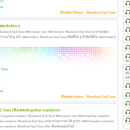
ร้า
กล
ฟังเพลง Ditmas - Mumford And Sons
เพลงbelieve)
 Mumford And Sons ชอบ music vdo เพลง believe Mumford And Sons มากๆเลยอ่ะ
ได้ ดู MV เพลง believe Mumford And Sons ดีจังที่ได้ ดู มิวสิควิดีโอ เพลง believe
MA
 Sons
MA
KH
c
กล
ฟังเพลง believe - Mumford And Sons
d Sons
(ฟังเพลงhopeless wanderer)
ง hopeless wanderer Mumford And Sons ชอบ music vdo เพลง hopeless wanderer
ss wanderer Mumford And Sons หามานานกว่าจะได้ ดู MV เพลง hopeless wanderer
opeless wanderer Mumford And Sons และ ฟังเพลงออนไลน์