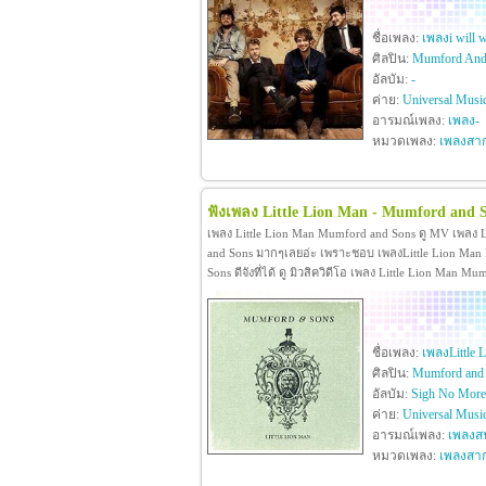
ชื่อเพลง:
เพลงi will w
ศิลปิน:
Mumford And
อัลบัม:
-
ค่าย:
Universal Musi
อารมณ์เพลง:
เพลง-
หมวดเพลง:
เพลงสา
ฟังเพลง Little Lion Man - Mumford and 
เพลง Little Lion Man Mumford and Sons ดู MV เพลง 
and Sons มากๆเลยอ่ะ เพราะชอบ เพลงLittle Lion Man
Sons ดีจังที่ได้ ดู มิวสิควิดีโอ เพลง Little Lion Man
ชื่อเพลง:
เพลงLittle 
ศิลปิน:
Mumford and
อัลบัม:
Sigh No More
ค่าย:
Universal Musi
อารมณ์เพลง:
เพลงสน
หมวดเพลง:
เพลงสา