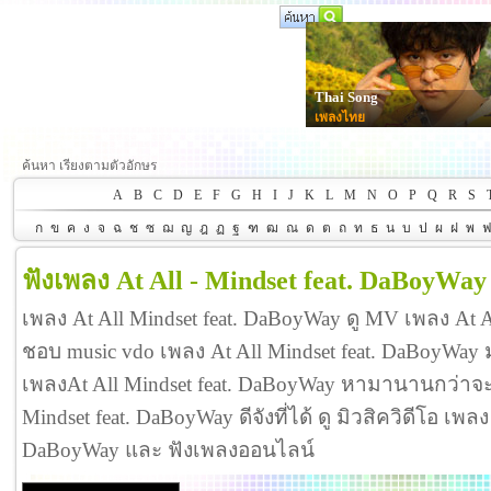
Thai Song
เพลงไทย
ค้นหา เรียงตามตัวอักษร
A
B
C
D
E
F
G
H
I
J
K
L
M
N
O
P
Q
R
S
ก
ข
ค
ง
จ
ฉ
ช
ซ
ฌ
ญ
ฎ
ฏ
ฐ
ฑ
ฒ
ณ
ด
ต
ถ
ท
ธ
น
บ
ป
ผ
ฝ
พ
ฟังเพลง At All - Mindset feat. DaBoyWay
เพลง At All Mindset feat. DaBoyWay ดู MV เพลง At A
ชอบ music vdo เพลง At All Mindset feat. DaBoyWa
เพลงAt All Mindset feat. DaBoyWay หามานานกว่าจะไ
Mindset feat. DaBoyWay ดีจังที่ได้ ดู มิวสิควิดีโอ เพลง
DaBoyWay และ ฟังเพลงออนไลน์