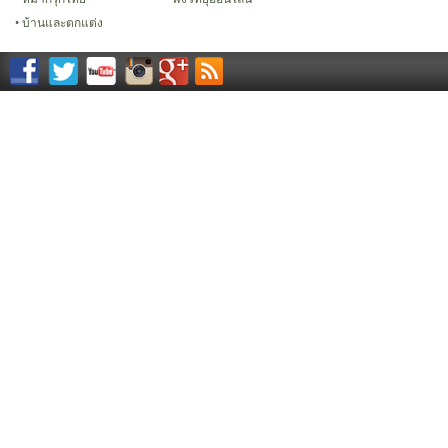
บ้านและตกแต่ง