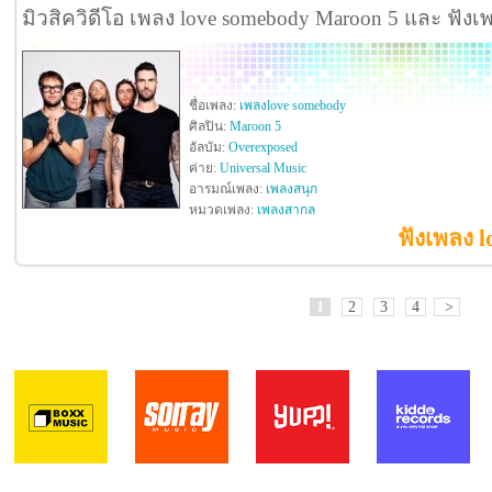
มิวสิควิดีโอ เพลง love somebody Maroon 5 และ ฟัง
ชื่อเพลง:
เพลงlove somebody
ศิลปิน:
Maroon 5
อัลบัม:
Overexposed
ค่าย:
Universal Music
อารมณ์เพลง:
เพลงสนุก
หมวดเพลง:
เพลงสากล
ฟังเพลง 
1
2
3
4
>