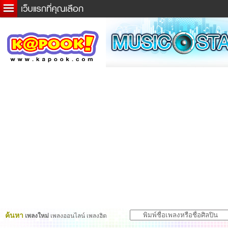
ข่าวด่วน
ละคร
เกม
ตรวจหวย
ดูดวง
ผู้ชาย
แวะชิมแวะพัก
dictionary
Twitter
ค้นหา
เพลงใหม่
เพลงออนไลน์ เพลงฮิต