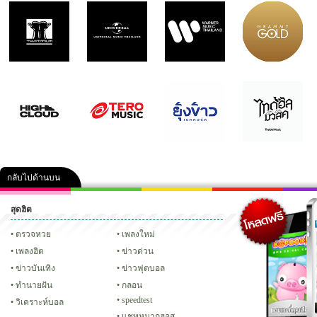
กลับไปด้านบน
สุดฮิต
คลิป
ภาพ
ปฏิทิน 2556
เฟซบุ๊ก
ทวิต
Glitter
ตรวจหวย
เพลงใหม่
เพลงฮิต
ข่าวด่วน
ข่าวบันเทิง
ข่าวฟุตบอล
ทํานายฝัน
กลอน
speedtest
วิเคราะห์บอล
แชทหมากฮอส