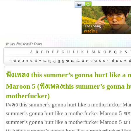
Thai Song
เพลงไทย
ค้นหา เรียงตามตัวอักษร
A
B
C
D
E
F
G
H
I
J
K
L
M
N
O
P
Q
R
S
ก
ข
ค
ง
จ
ฉ
ช
ซ
ฌ
ญ
ฎ
ฏ
ฐ
ฑ
ฒ
ณ
ด
ต
ถ
ท
ธ
น
บ
ป
ผ
ฝ
พ
ฟังเพลง this summer’s gonna hurt like a 
Maroon 5
(ฟังเพลงthis summer’s gonna hu
motherfucker)
เพลง this summer’s gonna hurt like a motherfucker Ma
summer’s gonna hurt like a motherfucker Maroon 5 ชอ
summer’s gonna hurt like a motherfucker Maroon 5 
เพลงthis summer’s gonna hurt like a motherfucker M