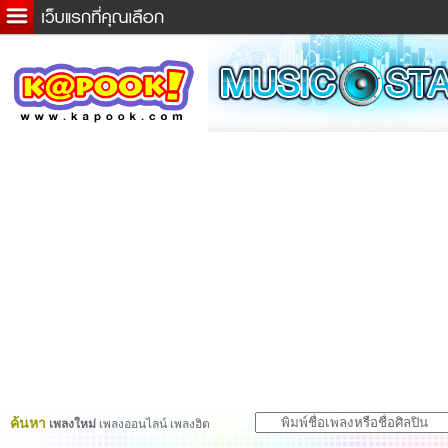
ข่าวด่วน
ละคร
เกม
ตรวจหวย
ดูดวง
ผู้ชาย
แวะชิมแวะพัก
dictionary
Twitter
ค้นหา
เพลงใหม่
เพลงออนไลน์ เพลงฮิต