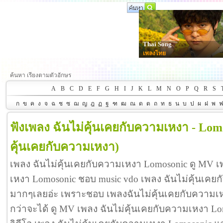
Thai Song
เพลงไทย
ค้นหา เรียงตามตัวอักษร
A
B
C
D
E
F
G
H
I
J
K
L
M
N
O
P
Q
R
S
ก
ข
ค
ง
จ
ฉ
ช
ซ
ฌ
ญ
ฎ
ฏ
ฐ
ฑ
ฒ
ณ
ด
ต
ถ
ท
ธ
น
บ
ป
ผ
ฝ
พ
ฟังเพลง ฉันไม่คุ้นเคยกับความเหงา - Lom
คุ้นเคยกับความเหงา)
เพลง ฉันไม่คุ้นเคยกับความเหงา Lomosonic ดู MV เ
เหงา Lomosonic ชอบ music vdo เพลง ฉันไม่คุ้นเคย
มากๆเลยอ่ะ เพราะชอบ เพลงฉันไม่คุ้นเคยกับความ
กว่าจะได้ ดู MV เพลง ฉันไม่คุ้นเคยกับความเหงา Lomos