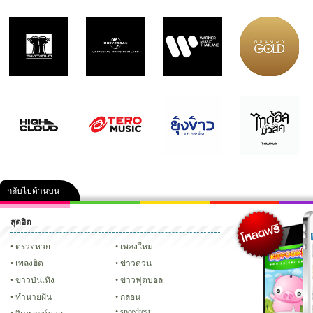
กลับไปด้านบน
สุดฮิต
คลิป
ภาพ
ปฏิทิน 2556
เฟซบุ๊ก
ทวิต
Glitter
ตรวจหวย
เพลงใหม่
เพลงฮิต
ข่าวด่วน
ข่าวบันเทิง
ข่าวฟุตบอล
ทํานายฝัน
กลอน
speedtest