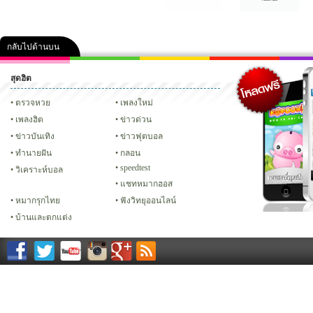
กลับไปด้านบน
สุดฮิต
คลิป
ภาพ
ปฏิทิน 2556
เฟซบุ๊ก
ทวิต
Glitter
ตรวจหวย
เพลงใหม่
เพลงฮิต
ข่าวด่วน
ข่าวบันเทิง
ข่าวฟุตบอล
ทํานายฝัน
กลอน
speedtest
วิเคราะห์บอล
แชทหมากฮอส
หมากรุกไทย
ฟังวิทยุออนไลน์
บ้านและตกแต่ง