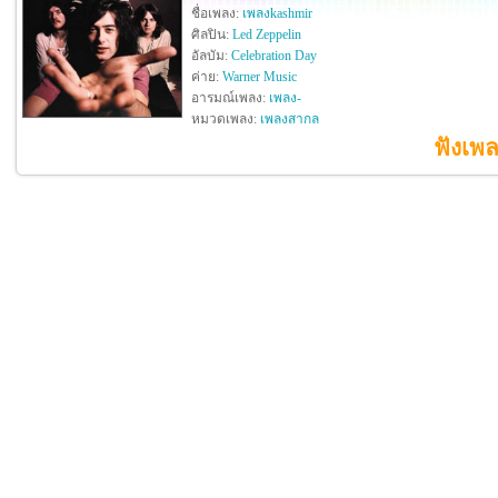
ชื่อเพลง:
เพลงkashmir
ศิลปิน:
Led Zeppelin
อัลบัม:
Celebration Day
ค่าย:
Warner Music
อารมณ์เพลง:
เพลง-
หมวดเพลง:
เพลงสากล
ฟังเพล