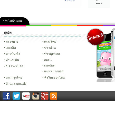
กลับไปด้านบน
สุดฮิต
คลิป
ภาพ
ปฏิทิน 2556
เฟซบุ๊ก
ทวิต
Glitter
ตรวจหวย
เพลงใหม่
เพลงฮิต
ข่าวด่วน
ข่าวบันเทิง
ข่าวฟุตบอล
ทํานายฝัน
กลอน
speedtest
วิเคราะห์บอล
แชทหมากฮอส
หมากรุกไทย
ฟังวิทยุออนไลน์
บ้านและตกแต่ง