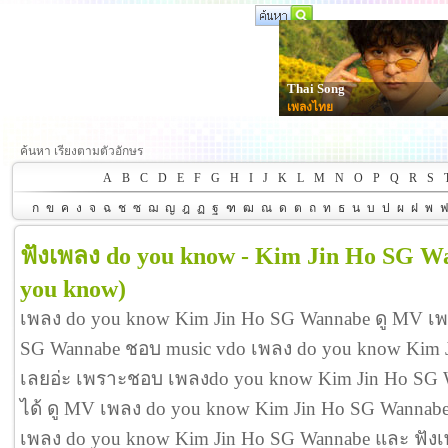
Thai Song
เพลงไทย
ค้นหา เรียงตามตัวอักษร
A
B
C
D
E
F
G
H
I
J
K
L
M
N
O
P
Q
R
S
ก
ข
ค
ง
จ
ฉ
ช
ซ
ฌ
ญ
ฎ
ฏ
ฐ
ฑ
ฒ
ณ
ด
ต
ถ
ท
ธ
น
บ
ป
ผ
ฝ
พ
ฟังเพลง do you know - Kim Jin Ho SG W
you know)
เพลง do you know Kim Jin Ho SG Wannabe ดู MV เพ
SG Wannabe ชอบ music vdo เพลง do you know Kim 
เลยอ่ะ เพราะชอบ เพลงdo you know Kim Jin Ho S
ได้ ดู MV เพลง do you know Kim Jin Ho SG Wannabe ดีจ
เพลง do you know Kim Jin Ho SG Wannabe และ ฟัง