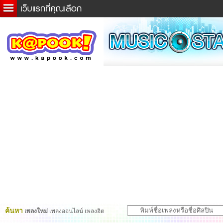
ข่าวด่วน
ละคร
เกม
ตรวจหวย
ดูดวง
ผู้ชาย
แวะชิมแวะพัก
dictionary
Twitter
ค้นหา
เพลงใหม่
เพลงออนไลน์ เพลงฮิต