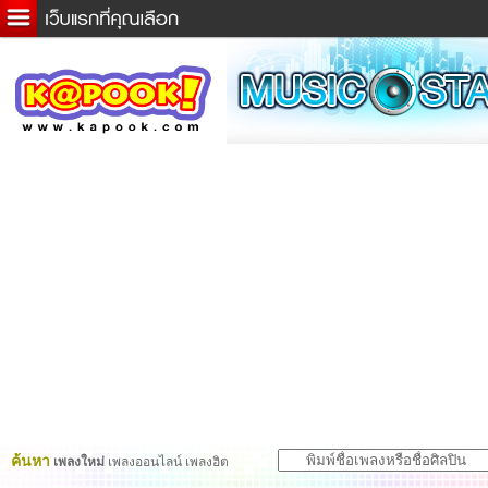
ข่าวด่วน
ละคร
เกม
ตรวจหวย
ดูดวง
ผู้ชาย
แวะชิมแวะพัก
dictionary
Twitter
ค้นหา
เพลงใหม่
เพลงออนไลน์ เพลงฮิต