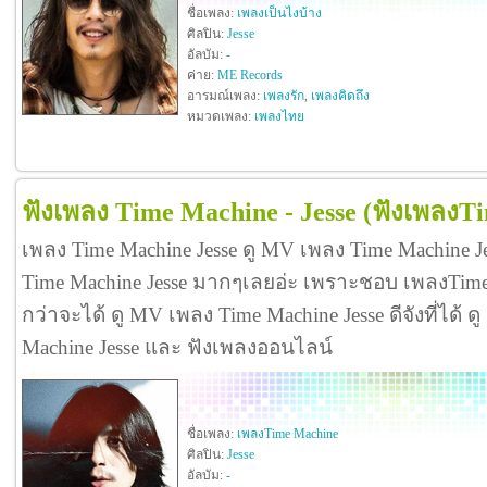
ชื่อเพลง:
เพลงเป็นไงบ้าง
ศิลปิน:
Jesse
อัลบัม:
-
ค่าย:
ME Records
อารมณ์เพลง:
เพลงรัก
,
เพลงคิดถึง
หมวดเพลง:
เพลงไทย
ฟังเพลง Time Machine - Jesse
(ฟังเพลงT
เพลง Time Machine Jesse ดู MV เพลง Time Machine J
Time Machine Jesse มากๆเลยอ่ะ เพราะชอบ เพลงTim
กว่าจะได้ ดู MV เพลง Time Machine Jesse ดีจังที่ได้ ดู
Machine Jesse และ ฟังเพลงออนไลน์
ชื่อเพลง:
เพลงTime Machine
ศิลปิน:
Jesse
อัลบัม:
-