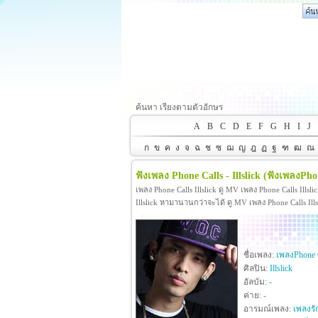
ค้นหา เรียงตามตัวอักษร
A
B
C
D
E
F
G
H
I
J
ก
ข
ค
ง
จ
ฉ
ช
ซ
ฌ
ญ
ฎ
ฏ
ฐ
ฑ
ฒ
ณ
ฟังเพลง Phone Calls - Illslick
(ฟังเพลงPhon
เพลง Phone Calls Illslick ดู MV เพลง Phone Calls Ills
Illslick หามานานกว่าจะได้ ดู MV เพลง Phone Calls Illsli
ชื่อเพลง:
เพลงPhone 
ศิลปิน:
Illslick
อัลบัม:
-
ค่าย:
-
อารมณ์เพลง:
เพลงรั