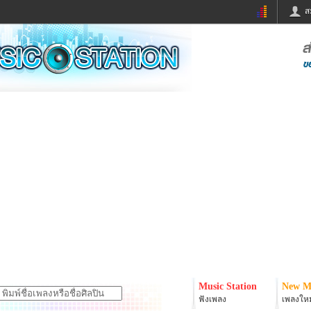
ส
ด่วน
ข่าวสั้น
ข่าวดารา
ร
หนังใหม่
ฟังเพลง
หมากรุกไทย
แชทหมากฮอส
จหวย
ผู้หญิง
แต่งงาน
ง
ทำนายฝัน
สุขภาพ
ย
ผลบอล
บ้านและการตกแต
ิมแวะพัก
กลอน
iCare
onary
เช็คความเร็วเน็ต
iPhone
er
อินสตาแกรมดารา
MSN
Music Station
New M
ฟังเพลง
เพลงใหม