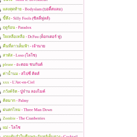
แสงสุดท้าย
- Bodyslam (บอดี้สแลม)
ขี้หึง
- Silly Fools (ซิลลี่ฟูลส์)
ฤดูร้อน
- Paradox
ใจเหลือเหลือ
- Dr.Fuu (ด็อกเตอร์ ฟู)
คืนที่ดาวเต็มฟ้า
- เจ้านาย
สาหัส
- Loso (โลโซ)
please
- อะตอม ชนกันต์
ค่าน้ำนม
- สไปซี่ คิดส์
xxx
- L'Arc-en-Ciel
ภวังค์จิต
- ปู่จ๋าน ลองไมค์
คิดมาก
- Palmy
ฝนตกไหม
- Three Man Down
Zombie
- The Cranberries
แม่
- โลโซ
งานเต้นรำในคืนพระจันทร์เต็มดวง
- Cocktail