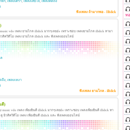
กหัก
,
เพลงเศร้า
,
เพลงเสียใจ
,
เพลงคิดถึง
ย
ฟังเพลง ถ้ามากพอ - Illslick
ทอ
)
บ music vdo เพลง ยามไกล illslick มากๆเลยอ่ะ เพราะชอบ เพลงยามไกล illslick หามา
ู มิวสิควิดีโอ เพลง ยามไกล illslick และ ฟังเพลงออนไลน์
กล
ดถึง
,
เพลงเหงา
ย
ฟังเพลง ยามไกล - illslick
นดี)
ชอบ music vdo เพลง เพียงยินดี illslick มากๆเลยอ่ะ เพราะชอบ เพลงเพียงยินดี illslick หา
้ ดู มิวสิควิดีโอ เพลง เพียงยินดี illslick และ ฟังเพลงออนไลน์