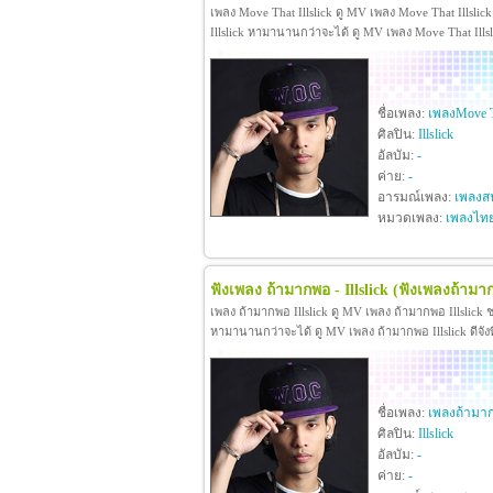
เพลง Move That Illslick ดู MV เพลง Move That Illsl
Illslick หามานานกว่าจะได้ ดู MV เพลง Move That Illslic
ชื่อเพลง:
เพลงMove T
ศิลปิน:
Illslick
อัลบัม:
-
ค่าย:
-
อารมณ์เพลง:
เพลงสน
หมวดเพลง:
เพลงไท
ฟังเพลง ถ้ามากพอ - Illslick
(ฟังเพลงถ้ามา
เพลง ถ้ามากพอ Illslick ดู MV เพลง ถ้ามากพอ Illslick
หามานานกว่าจะได้ ดู MV เพลง ถ้ามากพอ Illslick ดีจังที
ชื่อเพลง:
เพลงถ้ามา
ศิลปิน:
Illslick
อัลบัม:
-
ค่าย:
-