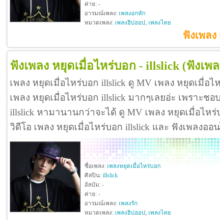
ค่าย:
-
อารมณ์เพลง:
เพลงอกหัก
หมวดเพลง:
เพลงฮิปฮอป
,
เพลงไทย
ฟังเพลง เ
ฟังเพลง หยุดเมื่อไหร่บอก - illslick
(ฟังเพล
เพลง หยุดเมื่อไหร่บอก illslick ดู MV เพลง หยุดเมื่อไ
เพลง หยุดเมื่อไหร่บอก illslick มากๆเลยอ่ะ เพราะชอ
illslick หามานานกว่าจะได้ ดู MV เพลง หยุดเมื่อไหร่บอก 
วิดีโอ เพลง หยุดเมื่อไหร่บอก illslick และ ฟังเพลงออ
ชื่อเพลง:
เพลงหยุดเมื่อไหร่บอก
ศิลปิน:
illslick
อัลบัม:
-
ค่าย:
-
อารมณ์เพลง:
เพลงรัก
หมวดเพลง:
เพลงฮิปฮอป
,
เพลงไทย