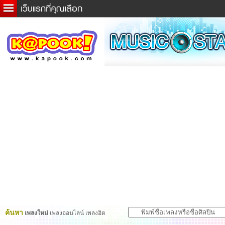
ข่าวด่วน
ละคร
เกม
ตรวจหวย
ดูดวง
ผู้ชาย
แวะชิมแวะพัก
dictionary
Twitter
ค้นหา
เพลงใหม่
เพลงออนไลน์ เพลงฮิต