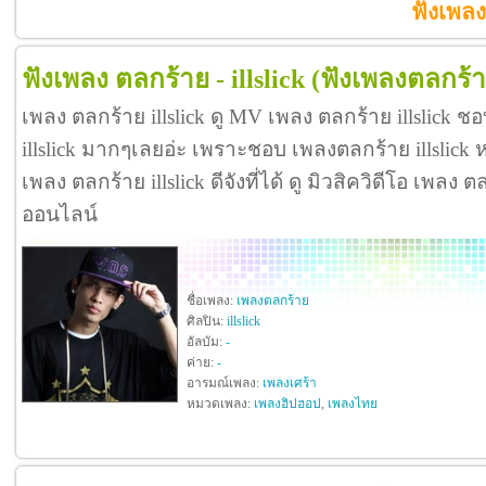
ฟังเพลง 
ฟังเพลง ตลกร้าย - illslick
(ฟังเพลงตลกร้า
เพลง ตลกร้าย illslick ดู MV เพลง ตลกร้าย illslick 
illslick มากๆเลยอ่ะ เพราะชอบ เพลงตลกร้าย illslic
เพลง ตลกร้าย illslick ดีจังที่ได้ ดู มิวสิควิดีโอ เพลง 
ออนไลน์
ชื่อเพลง:
เพลงตลกร้าย
ศิลปิน:
illslick
อัลบัม:
-
ค่าย:
-
อารมณ์เพลง:
เพลงเศร้า
หมวดเพลง:
เพลงฮิปฮอป
,
เพลงไทย