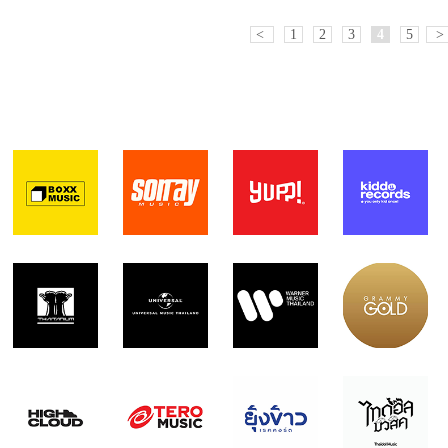
<
1
2
3
4
5
>