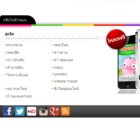
กลับไปด้านบน
สุดฮิต
คลิป
ภาพ
ปฏิทิน 2556
เฟซบุ๊ก
ทวิต
Glitter
ตรวจหวย
เพลงใหม่
เพลงฮิต
ข่าวด่วน
ข่าวบันเทิง
ข่าวฟุตบอล
ทํานายฝัน
กลอน
speedtest
วิเคราะห์บอล
แชทหมากฮอส
หมากรุกไทย
ฟังวิทยุออนไลน์
บ้านและตกแต่ง