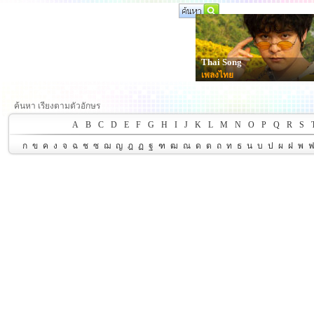
Thai Song
เพลงไทย
ค้นหา เรียงตามตัวอักษร
A
B
C
D
E
F
G
H
I
J
K
L
M
N
O
P
Q
R
S
ก
ข
ค
ง
จ
ฉ
ช
ซ
ฌ
ญ
ฎ
ฏ
ฐ
ฑ
ฒ
ณ
ด
ต
ถ
ท
ธ
น
บ
ป
ผ
ฝ
พ