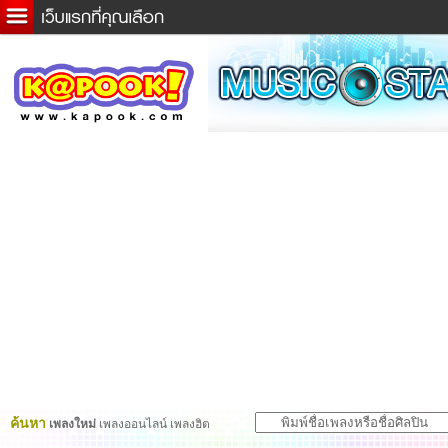
ข่าวด่วน
ละคร
เกม
ตรวจหวย
ดูดวง
ผู้ชาย
แวะชิมแวะพัก
dictionary
Twitter
ค้นหา
เพลงใหม่
เพลงออนไลน์ เพลงฮิต