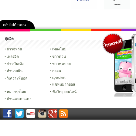
กลับไปด้านบน
สุดฮิต
คลิป
ภาพ
ปฏิทิน 2556
เฟซบุ๊ก
ทวิต
Glitter
ตรวจหวย
เพลงใหม่
เพลงฮิต
ข่าวด่วน
ข่าวบันเทิง
ข่าวฟุตบอล
ทํานายฝัน
กลอน
speedtest
วิเคราะห์บอล
แชทหมากฮอส
หมากรุกไทย
ฟังวิทยุออนไลน์
บ้านและตกแต่ง