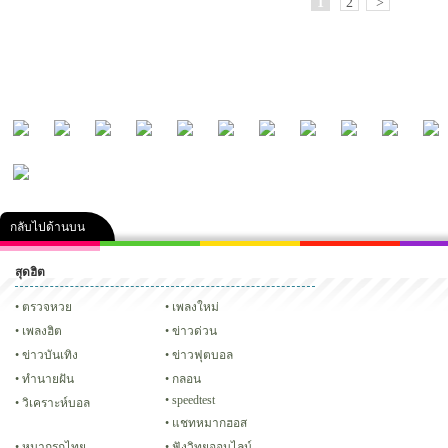
1
2
>
กลับไปด้านบน
สุดฮิต
คลิป
ภาพ
ปฏิทิน 2556
เฟซบุ๊ก
ทวิต
Glitter
ตรวจหวย
เพลงใหม่
เพลงฮิต
ข่าวด่วน
ข่าวบันเทิง
ข่าวฟุตบอล
ทํานายฝัน
กลอน
speedtest
วิเคราะห์บอล
แชทหมากฮอส
หมากรุกไทย
ฟังวิทยุออนไลน์