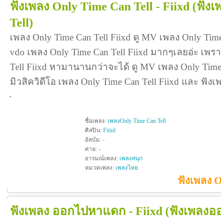
ฟังเพลง Only Time Can Tell - Fiixd
(ฟัง
Tell)
เพลง Only Time Can Tell Fiixd ดู MV เพลง Only Time
vdo เพลง Only Time Can Tell Fiixd มากๆเลยอ่ะ เพ
Tell Fiixd หามานานกว่าจะได้ ดู MV เพลง Only Time Can
มิวสิควิดีโอ เพลง Only Time Can Tell Fiixd และ ฟัง
ชื่อเพลง:
เพลงOnly Time Can Tell
ศิลปิน:
Fiixd
อัลบัม:
-
ค่าย:
-
อารมณ์เพลง:
เพลงสนุก
หมวดเพลง:
เพลงไทย
ฟังเพลง O
ฟังเพลง ออกไปหาแดก - Fiixd
(ฟังเพลง