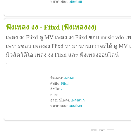
หมวดเพลง:
เพลงไทย
ฟังเพลง งง - Fiixd
(ฟังเพลงงง)
เพลง งง Fiixd ดู MV เพลง งง Fiixd ชอบ music vdo เ
เพราะชอบ เพลงงง Fiixd หามานานกว่าจะได้ ดู MV เพลง 
มิวสิควิดีโอ เพลง งง Fiixd และ ฟังเพลงออนไลน์
ชื่อเพลง:
เพลงงง
ศิลปิน:
Fiixd
อัลบัม:
-
ค่าย:
-
อารมณ์เพลง:
เพลงสนุก
หมวดเพลง:
เพลงไทย