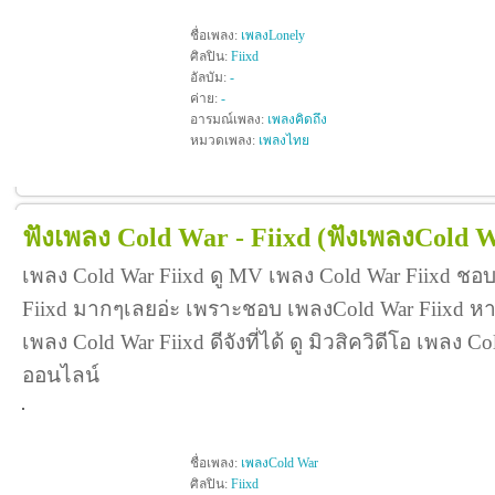
ชื่อเพลง:
เพลงLonely
ศิลปิน:
Fiixd
อัลบัม:
-
ค่าย:
-
อารมณ์เพลง:
เพลงคิดถึง
หมวดเพลง:
เพลงไทย
ฟังเพลง Cold War - Fiixd
(ฟังเพลงCold 
เพลง Cold War Fiixd ดู MV เพลง Cold War Fiixd ชอ
Fiixd มากๆเลยอ่ะ เพราะชอบ เพลงCold War Fiixd ห
เพลง Cold War Fiixd ดีจังที่ได้ ดู มิวสิควิดีโอ เพลง 
ออนไลน์
ชื่อเพลง:
เพลงCold War
ศิลปิน:
Fiixd