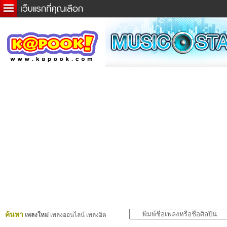
ข่าวด่วน
ละคร
เกม
ตรวจหวย
ดูดวง
ผู้ชาย
แวะชิมแวะพัก
dictionary
Twitter
ค้นหา
เพลงใหม่
เพลงออนไลน์ เพลงฮิต