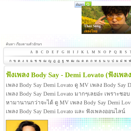
Thai Song
เพลงไทย
ค้นหา เรียงตามตัวอักษร
A
B
C
D
E
F
G
H
I
J
K
L
M
N
O
P
Q
R
S
ก
ข
ค
ง
จ
ฉ
ช
ซ
ฌ
ญ
ฎ
ฏ
ฐ
ฑ
ฒ
ณ
ด
ต
ถ
ท
ธ
น
บ
ป
ผ
ฝ
พ
ฟังเพลง Body Say - Demi Lovato
(ฟังเพล
เพลง Body Say Demi Lovato ดู MV เพลง Body Say D
เพลง Body Say Demi Lovato มากๆเลยอ่ะ เพราะชอบ
หามานานกว่าจะได้ ดู MV เพลง Body Say Demi Lovato ดี
เพลง Body Say Demi Lovato และ ฟังเพลงออนไลน์