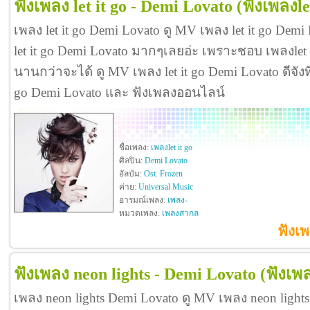
ฟังเพลง let it go - Demi Lovato
(ฟังเพลงlet
เพลง let it go Demi Lovato ดู MV เพลง let it go Dem
let it go Demi Lovato มากๆเลยอ่ะ เพราะชอบ เพลงlet
นานกว่าจะได้ ดู MV เพลง let it go Demi Lovato ดีจังที่ไ
go Demi Lovato และ ฟังเพลงออนไลน์
ชื่อเพลง:
เพลงlet it go
ศิลปิน:
Demi Lovato
อัลบัม:
Ost. Frozen
ค่าย:
Universal Music
อารมณ์เพลง:
เพลง-
หมวดเพลง:
เพลงสากล
ฟังเพ
ฟังเพลง neon lights - Demi Lovato
(ฟังเพ
เพลง neon lights Demi Lovato ดู MV เพลง neon ligh