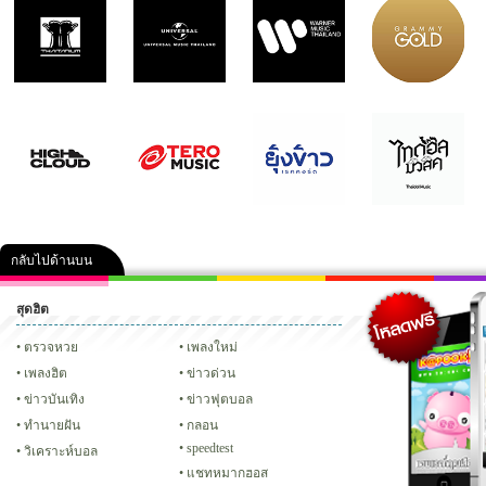
กลับไปด้านบน
สุดฮิต
คลิป
ภาพ
ปฏิทิน 2556
เฟซบุ๊ก
ทวิต
Glitter
ตรวจหวย
เพลงใหม่
เพลงฮิต
ข่าวด่วน
ข่าวบันเทิง
ข่าวฟุตบอล
ทํานายฝัน
กลอน
speedtest
วิเคราะห์บอล
แชทหมากฮอส