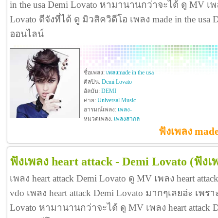
in the usa Demi Lovato หามานานกว่าจะได้ ดู MV เพล
Lovato ดีจังที่ได้ ดู มิวสิควิดีโอ เพลง made in the u
ออนไลน์
ชื่อเพลง:
เพลงmade in the usa
ศิลปิน:
Demi Lovato
อัลบัม:
DEMI
ค่าย:
Universal Music
อารมณ์เพลง:
เพลง-
หมวดเพลง:
เพลงสากล
ฟังเพลง made
ฟังเพลง heart attack - Demi Lovato
(ฟังเ
เพลง heart attack Demi Lovato ดู MV เพลง heart atta
vdo เพลง heart attack Demi Lovato มากๆเลยอ่ะ เพรา
Lovato หามานานกว่าจะได้ ดู MV เพลง heart attack Demi