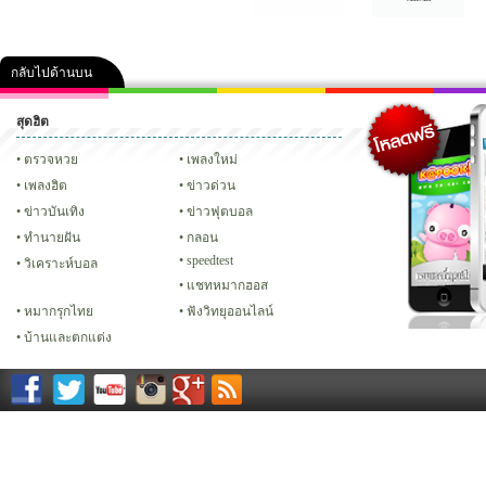
กลับไปด้านบน
สุดฮิต
คลิป
ภาพ
ปฏิทิน 2556
เฟซบุ๊ก
ทวิต
Glitter
ตรวจหวย
เพลงใหม่
เพลงฮิต
ข่าวด่วน
ข่าวบันเทิง
ข่าวฟุตบอล
ทํานายฝัน
กลอน
speedtest
วิเคราะห์บอล
แชทหมากฮอส
หมากรุกไทย
ฟังวิทยุออนไลน์
บ้านและตกแต่ง