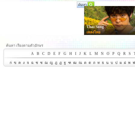
Thai Song
เพลงไทย
ค้นหา เรียงตามตัวอักษร
A
B
C
D
E
F
G
H
I
J
K
L
M
N
O
P
Q
R
S
ก
ข
ค
ง
จ
ฉ
ช
ซ
ฌ
ญ
ฎ
ฏ
ฐ
ฑ
ฒ
ณ
ด
ต
ถ
ท
ธ
น
บ
ป
ผ
ฝ
พ