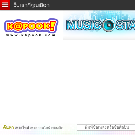
ข่าวด่วน
ละคร
เกม
ตรวจหวย
ดูดวง
ผู้ชาย
แวะชิมแวะพัก
dictionary
Twitter
ค้นหา
เพลงใหม่
เพลงออนไลน์ เพลงฮิต