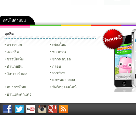
กลับไปด้านบน
สุดฮิต
คลิป
ภาพ
ปฏิทิน 2556
เฟซบุ๊ก
ทวิต
Glitter
ตรวจหวย
เพลงใหม่
เพลงฮิต
ข่าวด่วน
ข่าวบันเทิง
ข่าวฟุตบอล
ทํานายฝัน
กลอน
speedtest
วิเคราะห์บอล
แชทหมากฮอส
หมากรุกไทย
ฟังวิทยุออนไลน์
บ้านและตกแต่ง