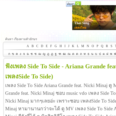
Thai Song
เพลงไทย
ค้นหา เรียงตามตัวอักษร
A
B
C
D
E
F
G
H
I
J
K
L
M
N
O
P
Q
R
S
ก
ข
ค
ง
จ
ฉ
ช
ซ
ฌ
ญ
ฎ
ฏ
ฐ
ฑ
ฒ
ณ
ด
ต
ถ
ท
ธ
น
บ
ป
ผ
ฝ
พ
ฟังเพลง Side To Side - Ariana Grande fea
เพลงSide To Side)
เพลง Side To Side Ariana Grande feat. Nicki Minaj ดู
Grande feat. Nicki Minaj ชอบ music vdo เพลง Side To 
Nicki Minaj มากๆเลยอ่ะ เพราะชอบ เพลงSide To Side A
Minaj หามานานกว่าจะได้ ดู MV เพลง Side To Side Ari