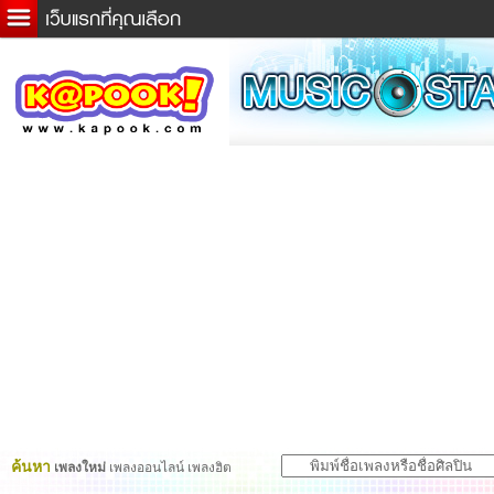
ข่าวด่วน
ละคร
เกม
ตรวจหวย
ดูดวง
ผู้ชาย
แวะชิมแวะพัก
dictionary
Twitter
ค้นหา
เพลงใหม่
เพลงออนไลน์ เพลงฮิต