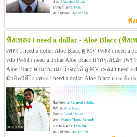
ค่าย:
Universal Music
อารมณ์เพลง:
เพลง-
หมวดเพลง:
เพลงสากล
ฟัง
ฟังเพลง i need a dollar - Aloe Blacc
(ฟังเ
เพลง i need a dollar Aloe Blacc ดู MV เพลง i need a d
vdo เพลง i need a dollar Aloe Blacc มากๆเลยอ่ะ เพรา
Aloe Blacc หามานานกว่าจะได้ ดู MV เพลง i need a dolla
มิวสิควิดีโอ เพลง i need a dollar Aloe Blacc และ ฟัง
ชื่อเพลง:
เพลงi need a dollar
ศิลปิน:
Aloe Blacc
อัลบัม:
Good Things
ค่าย:
Stones Throw Records
อารมณ์เพลง:
เพลงสนุก
หมวดเพลง:
เพลงสากล