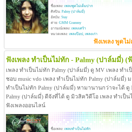
ชื่อเพลง:
เพลงพูดไม่เต็มปาก
ศิลปิน:
Palmy (ปาล์มมี่)
อัลบัม:
Stay
ค่าย:
GMM Grammy
อารมณ์เพลง:
เพลงเศร้า
หมวดเพลง:
เพลงป๊อป
,
เพลงเก่า
ฟังเพลง พูดไม่
ฟังเพลง ทำเป็นไม่ทัก - Palmy (ปาล์มมี่)
(ฟ
เพลง ทำเป็นไม่ทัก Palmy (ปาล์มมี่) ดู MV เพลง ทำเป็
ชอบ music vdo เพลง ทำเป็นไม่ทัก Palmy (ปาล์มมี่)
ทำเป็นไม่ทัก Palmy (ปาล์มมี่) หามานานกว่าจะได้ ดู
Palmy (ปาล์มมี่) ดีจังที่ได้ ดู มิวสิควิดีโอ เพลง ทำเป็
ฟังเพลงออนไลน์
ชื่อเพลง:
เพลงทำเป็นไม่ทัก