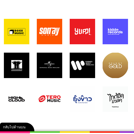
กลับไปด้านบน