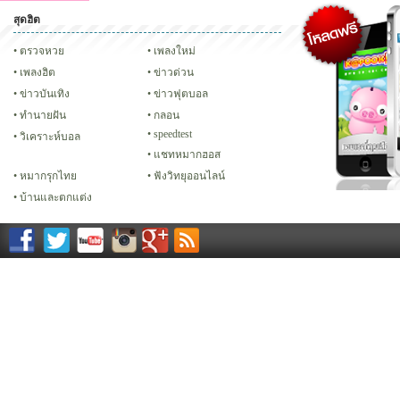
สุดฮิต
คลิป
ภาพ
ปฏิทิน 2556
เฟซบุ๊ก
ทวิต
Glitter
ตรวจหวย
เพลงใหม่
เพลงฮิต
ข่าวด่วน
ข่าวบันเทิง
ข่าวฟุตบอล
ทํานายฝัน
กลอน
speedtest
วิเคราะห์บอล
แชทหมากฮอส
หมากรุกไทย
ฟังวิทยุออนไลน์
บ้านและตกแต่ง