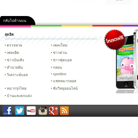
กลับไปด้านบน
สุดฮิต
คลิป
ภาพ
ปฏิทิน 2556
เฟซบุ๊ก
ทวิต
Glitter
ตรวจหวย
เพลงใหม่
เพลงฮิต
ข่าวด่วน
ข่าวบันเทิง
ข่าวฟุตบอล
ทํานายฝัน
กลอน
speedtest
วิเคราะห์บอล
แชทหมากฮอส
หมากรุกไทย
ฟังวิทยุออนไลน์
บ้านและตกแต่ง