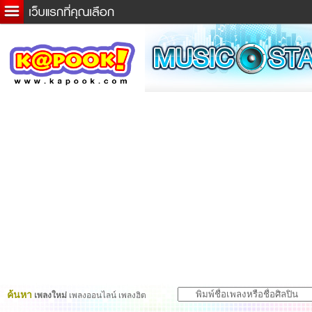
ข่าวด่วน
ละคร
เกม
ตรวจหวย
ดูดวง
ผู้ชาย
แวะชิมแวะพัก
dictionary
Twitter
ค้นหา
เพลงใหม่
เพลงออนไลน์ เพลงฮิต