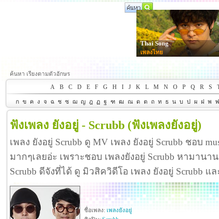
Thai Song
เพลงไทย
ค้นหา เรียงตามตัวอักษร
A
B
C
D
E
F
G
H
I
J
K
L
M
N
O
P
Q
R
S
ก
ข
ค
ง
จ
ฉ
ช
ซ
ฌ
ญ
ฎ
ฏ
ฐ
ฑ
ฒ
ณ
ด
ต
ถ
ท
ธ
น
บ
ป
ผ
ฝ
พ
ฟังเพลง ยังอยู่ - Scrubb
(ฟังเพลงยังอยู่)
เพลง ยังอยู่ Scrubb ดู MV เพลง ยังอยู่ Scrubb ชอบ mus
มากๆเลยอ่ะ เพราะชอบ เพลงยังอยู่ Scrubb หามานานกว
Scrubb ดีจังที่ได้ ดู มิวสิควิดีโอ เพลง ยังอยู่ Scrubb
ชื่อเพลง:
เพลงยังอยู่