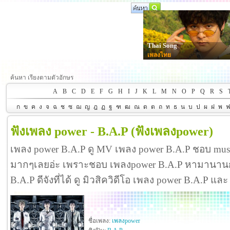
Thai Song
เพลงไทย
ค้นหา เรียงตามตัวอักษร
A
B
C
D
E
F
G
H
I
J
K
L
M
N
O
P
Q
R
S
ก
ข
ค
ง
จ
ฉ
ช
ซ
ฌ
ญ
ฎ
ฏ
ฐ
ฑ
ฒ
ณ
ด
ต
ถ
ท
ธ
น
บ
ป
ผ
ฝ
พ
ฟังเพลง power - B.A.P
(ฟังเพลงpower)
เพลง power B.A.P ดู MV เพลง power B.A.P ชอบ mus
มากๆเลยอ่ะ เพราะชอบ เพลงpower B.A.P หามานานกว
B.A.P ดีจังที่ได้ ดู มิวสิควิดีโอ เพลง power B.A.P แ
ชื่อเพลง:
เพลงpower