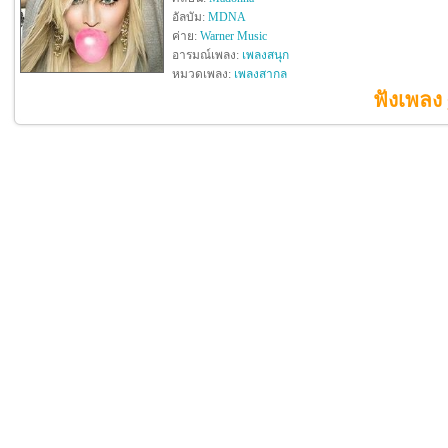
อัลบัม:
MDNA
ค่าย:
Warner Music
อารมณ์เพลง:
เพลงสนุก
หมวดเพลง:
เพลงสากล
ฟังเพลง