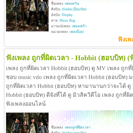
ชื่อเพลง:
เพลงควัน
ศิลปิน:
Hobbit (ฮ็อบบิท)
อัลบัม:
Display
ค่าย:
Music Bug
อารมณ์เพลง:
เพลงเศร้า
หมวดเพลง:
เพลงป๊อป
ฟังเพ
ฟังเพลง ถูกที่ผิดเวลา - Hobbit (ฮอบบิท)
(
เพลง ถูกที่ผิดเวลา Hobbit (ฮอบบิท) ดู MV เพลง ถูกที
ชอบ music vdo เพลง ถูกที่ผิดเวลา Hobbit (ฮอบบิท)
ถูกที่ผิดเวลา Hobbit (ฮอบบิท) หามานานกว่าจะได้ ดู
Hobbit (ฮอบบิท) ดีจังที่ได้ ดู มิวสิควิดีโอ เพลง ถูกที
ฟังเพลงออนไลน์
ชื่อเพลง:
เพลงถูกที่ผิดเวลา