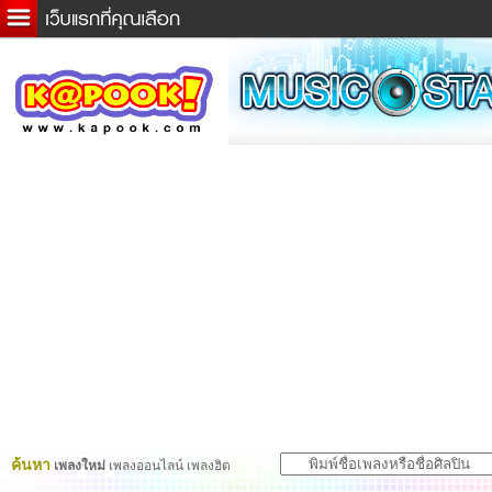
ข่าวด่วน
ละคร
เกม
ตรวจหวย
ดูดวง
ผู้ชาย
แวะชิมแวะพัก
dictionary
Twitter
ค้นหา
เพลงใหม่
เพลงออนไลน์ เพลงฮิต