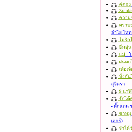
คู่คอง
Zombi
ความร
ตราบธุ
ลำไย ไห
ไม่รักไ
อิ่มอุ่น
แม่
- 
ฝนตก
เพ้อเจ้
ทิ้งกั
สุจิตรา
9 นาฬ
รักได้
- ตั๊กแตน
ขาหมู
เลอร์)
จำได้ว