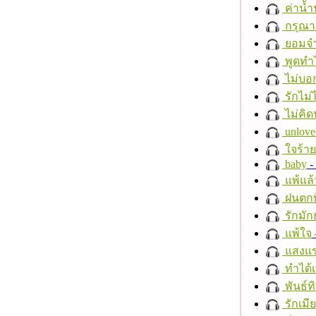
ค่าน้
กรุณาฟ
ยอมจำ
พูดทำ
ไม่บอ
รักไม่
ไม่คิ
unlove
ใจร้าย
baby
- 
แพ้แล
ฝนตกที
รักมัก
แพ้ใจ
แสงแ
ทำได้เ
พันธ์ทิ
รักเมี