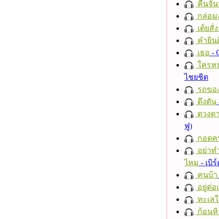
คืนจัน
กล่อม
เต้ยสั่
คำยินด
เธอ
- 
ใครห
ไชยชิต
รถของ
ดึงดัน
ดวงดา
ฟู)
กอดค
อย่าทำ
ไหม
- เบิ
คนบ้า
อยู่ต่
ทะเลใ
ก้อนหิ