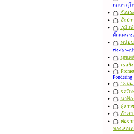
กมลา สุโ
จังหวะ
อ๊ะป่า
ภูมิแพ
ตั๊กแตน 
หนุ่ม
พงศธร-เป
บุพเพส
เธอยัง
Promet
Pondering
18 ฝน
จะรักห
นาฬิก
ผู้สาว
ถ้าเรา
ต่อจาก
ของเธอเท่