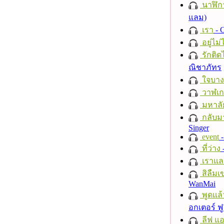
นาฬิก
แลม)
เรา
- C
อยู่ไม
รักติด
ณิชาภัทร
ใจบาง
วาฬเกย
มหาลั
กลับม
Singer
event
-
ที่ว่าง
เราแล
สิลืมเ
WanMai
พูดแล้
อกเตอร์ ฟู
ลีฟ แอน