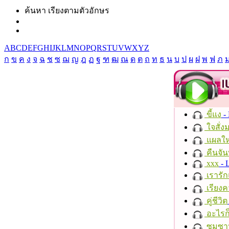
ค้นหา เรียงตามตัวอักษร
A
B
C
D
E
F
G
H
I
J
K
L
M
N
O
P
Q
R
S
T
U
V
W
X
Y
Z
ก
ข
ค
ง
จ
ฉ
ช
ซ
ฌ
ญ
ฎ
ฏ
ฐ
ฑ
ฒ
ณ
ด
ต
ถ
ท
ธ
น
บ
ป
ผ
ฝ
พ
ฟ
ภ
ขี้แง
-
ใจสั่ง
แผลให
คืนจัน
xxx
- 
เรารัก
เรียงค
คู่ชีวิต
อะไรก
ซมซา