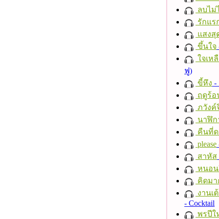
ลบไม่ไ
รักแร
แสงสุ
ขึ้นใจ
ใจเหลื
ฟู)
ขี้หึง
- 
ฤดูร้อ
ภวังค์
นาฬิก
คืนที่
please
สาหัส
หนอนผี
คิดมา
งานเต้
- Cocktail
พรปีให