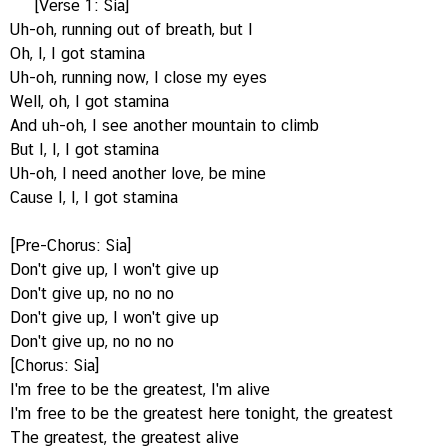
[Verse 1: Sia]
Uh-oh, running out of breath, but I
Oh, I, I got stamina
Uh-oh, running now, I close my eyes
Well, oh, I got stamina
And uh-oh, I see another mountain to climb
But I, I, I got stamina
Uh-oh, I need another love, be mine
Cause I, I, I got stamina
[Pre-Chorus: Sia]
Don't give up, I won't give up
Don't give up, no no no
Don't give up, I won't give up
Don't give up, no no no
[Chorus: Sia]
I'm free to be the greatest, I'm alive
I'm free to be the greatest here tonight, the greatest
The greatest, the greatest alive