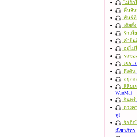
ไม่รักไ
คืนจัน
พันธ์ทิ
เต้ยสั่
รักเมี
คำยินด
อยู่ไม
รถของ
เธอ
- 
ดึงดัน
อยู่ต่
สิลืมเ
WanMai
จันทร์
ดวงดา
ฟู)
รักติด
ณิชาภัทร