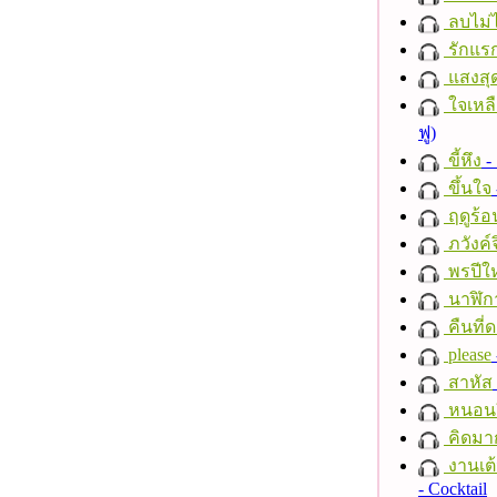
ลบไม่ไ
รักแร
แสงสุ
ใจเหลื
ฟู)
ขี้หึง
- 
ขึ้นใจ
ฤดูร้อ
ภวังค์
พรปีให
นาฬิก
คืนที่
please
สาหัส
หนอนผี
คิดมา
งานเต้
- Cocktail