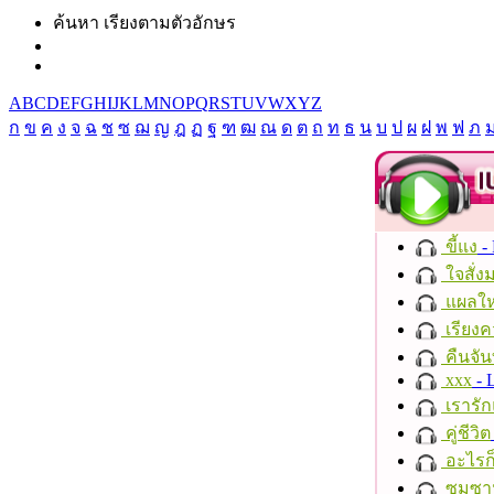
ค้นหา เรียงตามตัวอักษร
A
B
C
D
E
F
G
H
I
J
K
L
M
N
O
P
Q
R
S
T
U
V
W
X
Y
Z
ก
ข
ค
ง
จ
ฉ
ช
ซ
ฌ
ญ
ฎ
ฏ
ฐ
ฑ
ฒ
ณ
ด
ต
ถ
ท
ธ
น
บ
ป
ผ
ฝ
พ
ฟ
ภ
ขี้แง
-
ใจสั่ง
แผลให
เรียงค
คืนจัน
xxx
- 
เรารัก
คู่ชีวิต
อะไรก
ซมซา