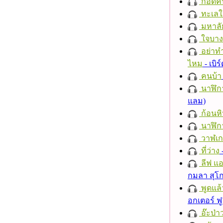
กอดค
ทะเลใ
มหาลั
ใจบาง
อย่าทำ
ไหม
- เบิ
คนบ้า
นาฬิก
แลม)
ก้อนหิ
นาฬิก
วาฬเกย
ที่ว่าง
ลีฟ แอน
กมลา สุโ
พูดแล้
อกเตอร์ ฟู
อ๊ะป่า