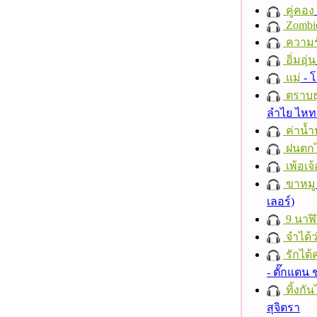
คู่คอง
Zombi
ความร
อิ่มอุ่น
แม่
- 
ตราบธุ
ลำไย ไห
ค่าน้
ฝนตก
เพ้อเจ้
ขาหมู
เลอร์)
9 นาฬ
จำได้ว
รักได้
- ตั๊กแตน
ทิ้งกั
สุจิตรา