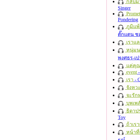
กลับม
Singer
Promet
Pondering
ภูมิแพ
ตั๊กแตน 
เราแล
หนุ่ม
พงศธร-เป
แค่คุ
event
-
เรา
- C
จังหวะ
จะรักห
บุพเพส
ธิดาปร
Toy
ถ้าเรา
หน้าที่
รณ์