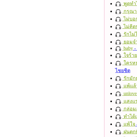
พูดทำ
กรุณาฟ
ไม่บอ
ไม่คิ
รักไม่
ยอมจำ
baby
- 
ใจร้าย
ใครห
ไชยชิต
รักมัก
แพ้แล
unlove
แสงแ
กล่อม
ทำได้เ
แพ้ใจ
ฝนตกที