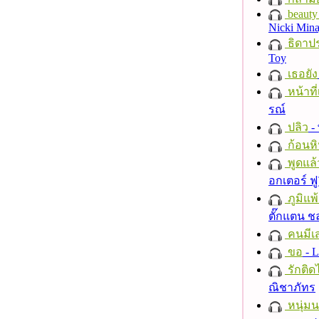
beauty 
Nicki Mina
ธิดาปร
Toy
เธอยัง
หน้าที่
รณ์
ปลิว
-
ก้อนหิ
พูดแล้
อกเตอร์ ฟู
ภูมิแพ
ตั๊กแตน 
คนมีเส
ขอ
- L
รักติด
ณิชาภัทร
หนุ่ม