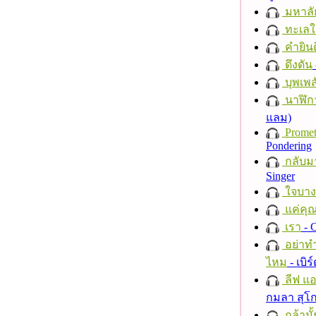
มหาลั
ทะเลใ
คำยินด
ดึงดัน
บุพเพส
นาฬิก
แลม)
Promet
Pondering
กลับม
Singer
ใจบาง
แค่คุ
เรา
- C
อย่าทำ
ไหม
- เบิ
ลีฟ แอน
กมลา สุโ
กล้ามั้