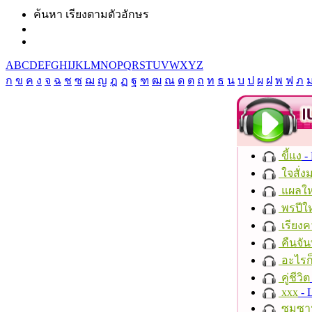
ค้นหา เรียงตามตัวอักษร
A
B
C
D
E
F
G
H
I
J
K
L
M
N
O
P
Q
R
S
T
U
V
W
X
Y
Z
ก
ข
ค
ง
จ
ฉ
ช
ซ
ฌ
ญ
ฎ
ฏ
ฐ
ฑ
ฒ
ณ
ด
ต
ถ
ท
ธ
น
บ
ป
ผ
ฝ
พ
ฟ
ภ
ขี้แง
-
ใจสั่ง
แผลให
พรปีให
เรียงค
คืนจัน
อะไรก
คู่ชีวิต
xxx
- 
ซมซา