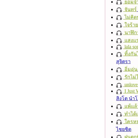
ยอมจำ
จันทร์
ไม่คิ
ใจร้าย
นาฬิก
แสงแ
lala so
ทิ้งกั
สุจิตรา
อิ่มอุ่น
รักไม่
unlove
I Just
สิงโต นำ
แพ้แล
ทำได้เ
ใครห
ไชยชิต
ฝนตกที