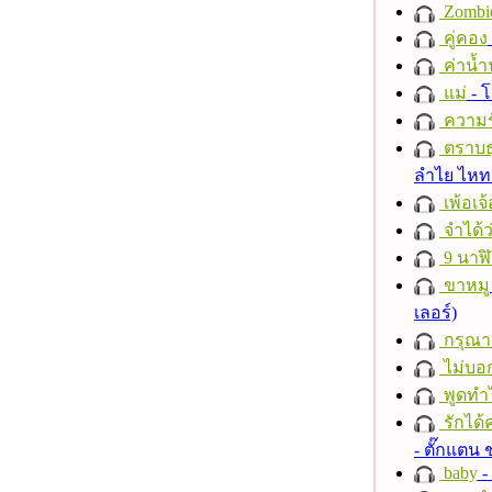
Zombi
คู่คอง
ค่าน้
แม่
- 
ความร
ตราบธุ
ลำไย ไห
เพ้อเจ้
จำได้ว
9 นาฬ
ขาหมู
เลอร์)
กรุณาฟ
ไม่บอ
พูดทำ
รักได้
- ตั๊กแตน
baby
- 