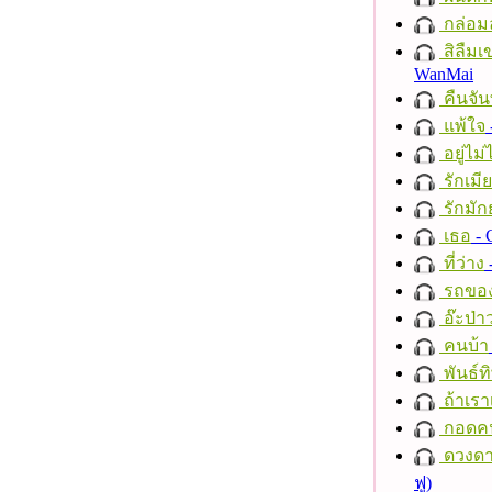
กล่อม
สิลืมเ
WanMai
คืนจัน
แพ้ใจ
อยู่ไม
รักเมี
รักมัก
เธอ
- 
ที่ว่าง
รถของ
อ๊ะป่า
คนบ้า
พันธ์ทิ
ถ้าเรา
กอดค
ดวงดา
ฟู)