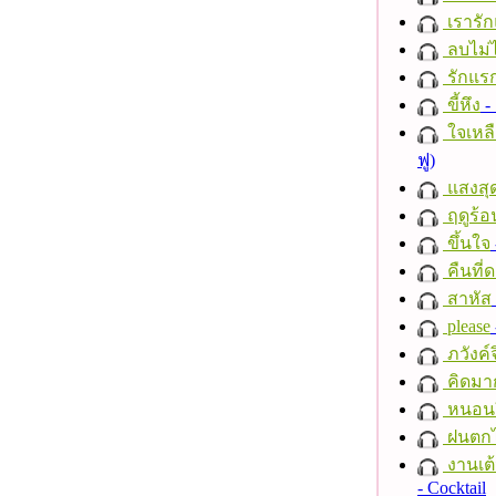
เรารัก
ลบไม่ไ
รักแร
ขี้หึง
- 
ใจเหลื
ฟู)
แสงสุ
ฤดูร้อ
ขึ้นใจ
คืนที่
สาหัส
please
ภวังค์
คิดมา
หนอนผี
ฝนตก
งานเต้
- Cocktail