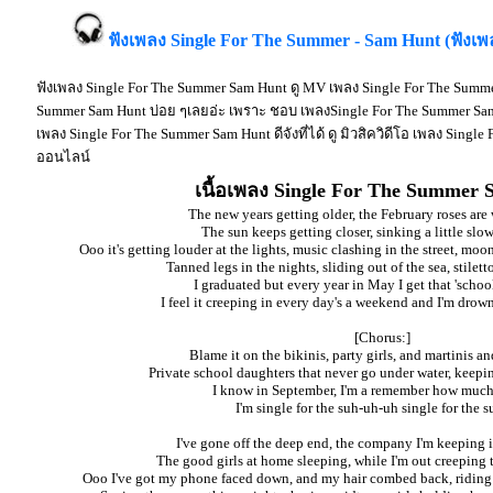
ฟังเพลง Single For The Summer - Sam Hunt (ฟังเ
ฟังเพลง Single For The Summer Sam Hunt ดู MV เพลง Single For The Summe
Summer Sam Hunt บ่อย ๆเลยอ่ะ เพราะ ชอบ เพลงSingle For The Summer Sa
เพลง Single For The Summer Sam Hunt ดีจังที่ได้ ดู มิวสิควิดีโอ เพลง Singl
ออนไลน์
เนื้อเพลง Single For The Summer
The new years getting older, the February roses are
The sun keeps getting closer, sinking a little sl
Ooo it's getting louder at the lights, music clashing in the street, moo
Tanned legs in the nights, sliding out of the sea, stilett
I graduated but every year in May I get that 'school
I feel it creeping in every day's a weekend and I'm drow
[Chorus:]
Blame it on the bikinis, party girls, and martinis a
Private school daughters that never go under water, keeping
I know in September, I'm a remember how much 
I'm single for the suh-uh-uh single for the
I've gone off the deep end, the company I'm keeping 
The good girls at home sleeping, while I'm out creeping 
Ooo I've got my phone faced down, and my hair combed back, riding