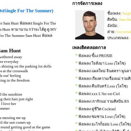
การจัดการเพลง
พลงSingle For The Summer)
ชื่อเพลง:
Sing
ศิลปิน:
Sam Hu
r Sam Hunt ฟังเพลง Single For The
อัลบัม:
-
m Hunt หามานาน กว่าจะได้ดู ดู MV
ค่าย:
Universa
e For The Summer Sam Hunt ฟังเพล
ประเภทเพลง:
เพลงฮิตตลอดกาล
 Sam Hunt
*
ฟังเพลง ขี้แง PROXIE
 withered away
ower everyday
*
ฟังเพลง ใจสั่งมา Loso (โลโซ)
n shining on the parking lot dolls
*
os at the crosswalk
ฟังเพลง แผลใหม่ จินตหรา พูนล
s out' feeling
*
ฟังเพลง เรียงความเรื่องแม่ รวมศ
ning in the freedom
*
ฟังเพลง คืนจันทร์ Loso (โลโซ)
*
ฟังเพลง xxx L'Arc-en-Ciel
nd the sunshine
 their hair just right
*
ฟังเพลง เรารักแม่ รวมศิลปิน RS
I love her
 summer
*
ฟังเพลง คู่ชีวิต Cocktail
*
ฟังเพลง ซมซาน Loso (โลโซ)
is messing me up
til the sun comes up
*
ฟังเพลง อะไรก็ยอม Loso (โลโซ)
 round getting good at the game