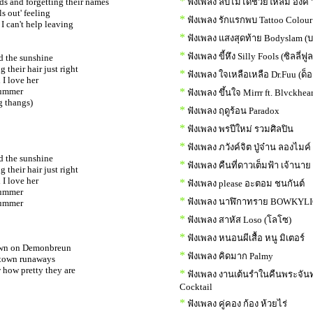
*
ds and forgetting their names
ฟังเพลง ลบไม่ได้ช่วยให้ลืม อิ้งค์
s out' feeling
*
ฟังเพลง รักแรกพบ Tattoo Colour
I can't help leaving
*
ฟังเพลง แสงสุดท้าย Bodyslam (บ
*
ฟังเพลง ขี้หึง Silly Fools (ซิลลี่ฟูล
nd the sunshine
 their hair just right
*
ฟังเพลง ใจเหลือเหลือ Dr.Fuu (ด็อ
I love her
 summer
*
ฟังเพลง ขึ้นใจ Mirrr ft. Blvckhear
g thangs)
*
ฟังเพลง ฤดูร้อน Paradox
*
ฟังเพลง พรปีใหม่ รวมศิลปิน
*
ฟังเพลง ภวังค์จิต ปู่จ๋าน ลองไมค์
nd the sunshine
*
ฟังเพลง คืนที่ดาวเต็มฟ้า เจ้านาย
 their hair just right
I love her
*
ฟังเพลง please อะตอม ชนกันต์
 summer
*
ฟังเพลง นาฬิกาทราย BOWKYL
 summer
*
ฟังเพลง สาหัส Loso (โลโซ)
*
ฟังเพลง หนอนผีเสื้อ หนู มิเตอร์
 down on Demonbreun
*
ฟังเพลง คิดมาก Palmy
l town runaways
w how pretty they are
*
ฟังเพลง งานเต้นรำในคืนพระจันท
Cocktail
*
ฟังเพลง คู่คอง ก้อง ห้วยไร่