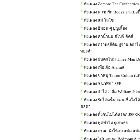
*
ฟังเพลง Zombie The Cranberries
*
ฟังเพลง ความรัก Bodyslam (บอด
*
ฟังเพลง แม่ โลโซ
*
ฟังเพลง อิ่มอุ่น ศุ บุญเลี้ยง
*
ฟังเพลง ค่าน้ำนม สไปซี่ คิดส์
*
ฟังเพลง ตราบธุลีดิน ปู่จ๋าน ลองไ
ทองคำ
*
ฟังเพลง ฝนตกไหม Three Man D
*
ฟังเพลง เพ้อเจ้อ Alarm9
*
ฟังเพลง ขาหมู Tattoo Colour (แท
*
ฟังเพลง 9 นาฬิกา SPF
*
ฟังเพลง จำได้ว่าลืม William Jakr
*
ฟังเพลง รักได้ครั้งละคนเชื่อใจได
ชลดา
*
ฟังเพลง ทิ้งกันไม่ได้หรอก JSPKK f
*
ฟังเพลง พูดทำไม ตู่ ภพธร
*
ฟังเพลง กรุณาฟังให้จบ แช่ม แช่ม
*
ฟังเพลง ไม่บอกเธอ Bedroom Au