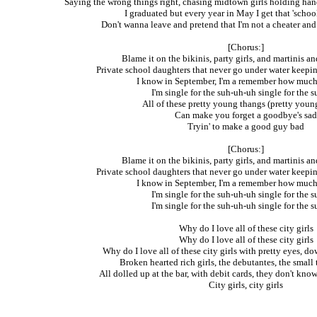
Saying the wrong things right, chasing midtown girls holding han
I graduated but every year in May I get that 'school
Don't wanna leave and pretend that I'm not a cheater and 
[Chorus:]
Blame it on the bikinis, party girls, and martinis a
Private school daughters that never go under water keeping
I know in September, I'm a remember how much 
I'm single for the suh-uh-uh single for the
All of these pretty young thangs (pretty youn
Can make you forget a goodbye's sad
Tryin' to make a good guy bad
[Chorus:]
Blame it on the bikinis, party girls, and martinis a
Private school daughters that never go under water keeping
I know in September, I'm a remember how much 
I'm single for the suh-uh-uh single for the
I'm single for the suh-uh-uh single for the
Why do I love all of these city girls
Why do I love all of these city girls
Why do I love all of these city girls with pretty eyes,
Broken hearted rich girls, the debutantes, the smal
All dolled up at the bar, with debit cards, they don't kno
City girls, city girls