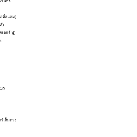
 วรันธร
อดี้สแลม)
ส์)
กเตอร์ ฟู)
t
ION
ร์เต็มดวง