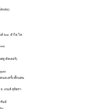
ี้สแลม)
มค์ feat. ลำไย ไห
own
ตทู คัลเลอร์)
apatr
้คนละครั้ง ตั๊กแตน
t. เกมส์ สุจิตรา
รัมย์
dio