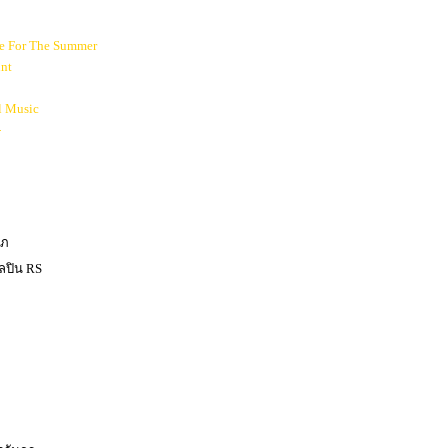
le For The Summer
nt
l Music
-
าภ
ิลปิน RS