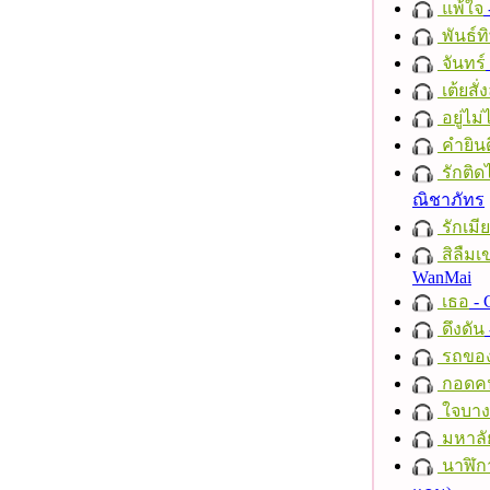
แพ้ใจ
พันธ์ทิ
จันทร์
เต้ยสั่
อยู่ไม
คำยินด
รักติด
ณิชาภัทร
รักเมี
สิลืมเ
WanMai
เธอ
- 
ดึงดัน
รถของ
กอดค
ใจบาง
มหาลั
นาฬิก