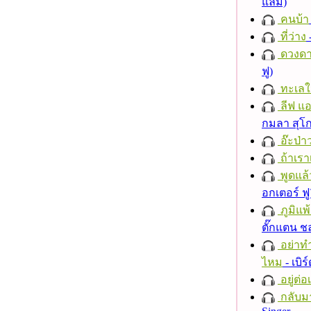
แลม)
คนบ้า
ที่ว่าง
ดวงดา
ฟู)
ทะเลใ
ลีฟ แอน
กมลา สุโ
อ๊ะป่า
ถ้าเรา
พูดแล้
อกเตอร์ ฟู
ภูมิแพ
ตั๊กแตน 
อย่าทำ
ไหม
- เบิ
อยู่ต่
กลับม