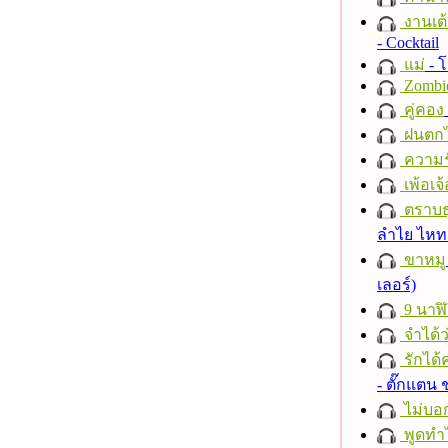
งานเต้
- Cocktail
แม่
- 
Zombi
คู่คอง
ฝนตก
ความร
เพ้อเจ้
ตราบธุ
ลำไย ไห
ขาหมู
เลอร์)
9 นาฬ
จำได้ว
รักได้
- ตั๊กแตน
ไม่บอ
พูดทำ