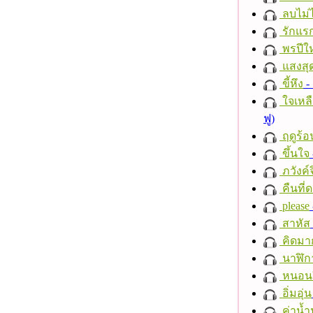
ลบไม่ไ
รักแร
พรปีให
แสงสุ
ขี้หึง
- 
ใจเหลื
ฟู)
ฤดูร้อ
ขึ้นใจ
ภวังค์
คืนที่
please
สาหัส
คิดมา
นาฬิก
หนอนผี
อิ่มอุ่น
ค่าน้