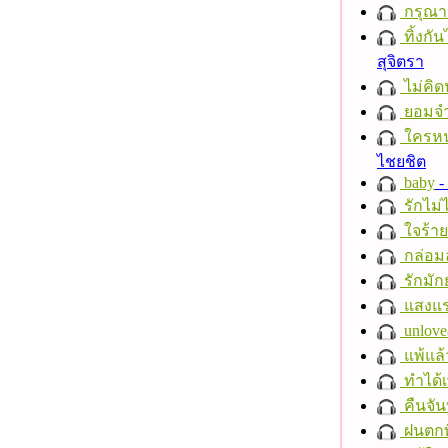
กรุณาฟ
ทิ้งกั
สุจิตรา
ไม่คิ
ยอมจำ
ใครห
ไชยชิต
baby
- 
รักไม่
ใจร้าย
กล่อม
รักมัก
แสงแ
unlove
แพ้แล
ทำได้เ
คืนจัน
ฝนตกที