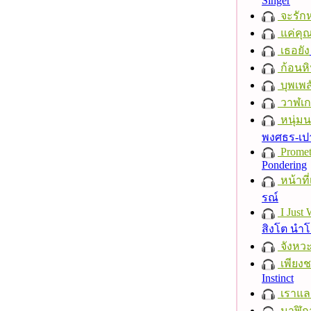
Singer
จะรักห
แค่คุ
เธอยัง
ก้อนหิ
บุพเพส
วาฬเกย
หนุ่ม
พงศธร-เป
Promet
Pondering
หน้าที่
รณ์
I Just
สิงโต นำ
จังหวะ
เพียงชา
Instinct
เราแล
นาฬิก