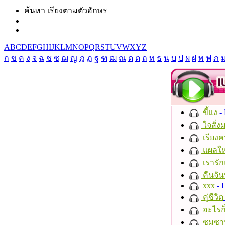
ค้นหา เรียงตามตัวอักษร
A
B
C
D
E
F
G
H
I
J
K
L
M
N
O
P
Q
R
S
T
U
V
W
X
Y
Z
ก
ข
ค
ง
จ
ฉ
ช
ซ
ฌ
ญ
ฎ
ฏ
ฐ
ฑ
ฒ
ณ
ด
ต
ถ
ท
ธ
น
บ
ป
ผ
ฝ
พ
ฟ
ภ
ขี้แง
-
ใจสั่ง
เรียงค
แผลให
เรารัก
คืนจัน
xxx
- 
คู่ชีวิต
อะไรก
ซมซา