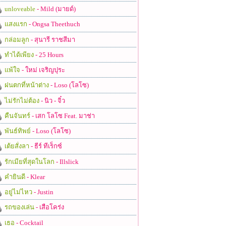
unloveable
- Mild (มายด์)
แสงแรก
- Ongsa Theethuch
กล่อมลูก
- สุนารี ราชสีมา
ทำได้เพียง
- 25 Hours
แพ้ใจ
- ใหม่ เจริญปุระ
ฝนตกที่หน้าต่าง
- Loso (โลโซ)
ไม่รักไม่ต้อง
- นิว - จิ๋ว
คืนจันทร์
- เสก โลโซ Feat. มาช่า
พันธ์ทิพย์
- Loso (โลโซ)
เต้ยสั่งลา
- ธีร์ ทีเร็กซ์
รักเมียที่สุดในโลก
- Illslick
คำยินดี
- Klear
อยู่ไม่ไหว
- Justin
รถของเล่น
- เสือโคร่ง
เธอ
- Cocktail