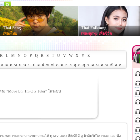
Thai Song
Thai Folksong
เพลงไทย
เพลงลูกทุ่ง-เพื่อชีวิต
K
L
M
N
O
P
Q
R
S
T
U
V
W
X
Y
Z
ด
ต
ถ
ท
ธ
น
บ
ป
ผ
ฝ
พ
ฟ
ภ
ม
ย
ร
ฤ
ล
ฦ
ว
ศ
ษ
ส
ห
ฬ
อ
ฮ
เพลง “Move On_Thi-O x Tutor” ในระบบ
ชอบ เพลง หามานานกว่าจะได้ ดู MV เพลง ดีจังที่ได้ ดู มิวสิควิดีโอ เพลง และ ฟัง