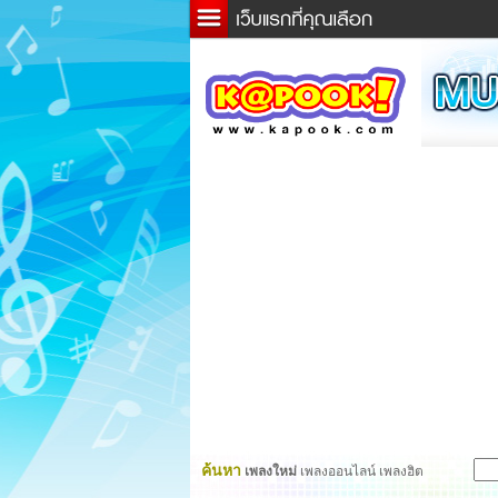
ข่าว
ละค
เกม
ตรว
ดูดว
ผู้ชา
แวะช
dicti
Twitt
ค้นหา
เพลงใหม่
เพลงออนไลน์ เพลงฮิต