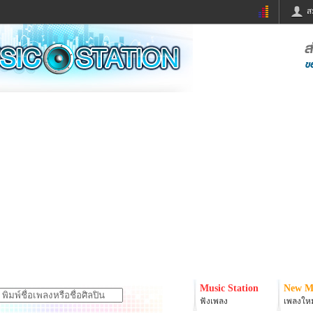
ส
ด่วน
ข่าวสั้น
ข่าวดารา
ร
หนังใหม่
ฟังเพลง
หมากรุกไทย
แชทหมากฮอส
จหวย
ผู้หญิง
แต่งงาน
ง
ทำนายฝัน
สุขภาพ
ย
ผลบอล
บ้านและการตกแต
ิมแวะพัก
กลอน
iCare
onary
เช็คความเร็วเน็ต
iPhone
er
อินสตาแกรมดารา
MSN
Music Station
New M
ฟังเพลง
เพลงใหม