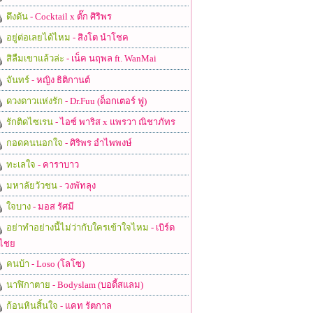
ดึงดัน
- Cocktail x ตั๊ก ศิริพร
อยู่ต่อเลยได้ไหม
- สิงโต นำโชค
สิลืมเขาแล้วล่ะ
- เน็ค นฤพล ft. WanMai
จันทร์
- หญิง ธิติกานต์
ดวงดาวแห่งรัก
- Dr.Fuu (ด็อกเตอร์ ฟู)
รักติดไซเรน
- ไอซ์ พาริส x แพรวา ณิชาภัทร
กอดคนนอกใจ
- ศิริพร อำไพพงษ์
ทะเลใจ
- คาราบาว
มหาลัยวัวชน
- วงพัทลุง
ใจบาง
- มอส รัศมี
อย่าทำอย่างนี้ไม่ว่ากับใครเข้าใจไหม
- เบิร์ด
ไชย
คนบ้า
- Loso (โลโซ)
นาฬิกาตาย
- Bodyslam (บอดี้สแลม)
ก้อนหินสิ้นใจ
- แคท รัตกาล