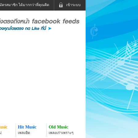
มัครสมาชิก ได้มากกว่าที่คุณคิด
เข้าระบบ
เข้าระบบด้วย User Kapook
ดูทีวี
ฟังวิทยุออนไลน์
Email
Glitter
Password
แม่และเด็ก
สัตว์เลี้ยง
่ง
ท่องเที่ยว
การศึกษา
เข้าระบบด้วย Facebook
Facebook
usic
Hit Music
Old Music
่
เพลงฮิต
เพลงเก่าเพราะๆ