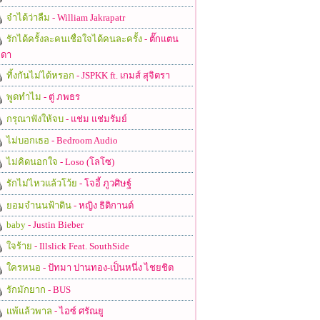
จำได้ว่าลืม
- William Jakrapatr
รักได้ครั้งละคนเชื่อใจได้คนละครั้ง
- ตั๊กแตน
ดา
ทิ้งกันไม่ได้หรอก
- JSPKK ft. เกมส์ สุจิตรา
พูดทำไม
- ตู่ ภพธร
กรุณาฟังให้จบ
- แช่ม แช่มรัมย์
ไม่บอกเธอ
- Bedroom Audio
ไม่คิดนอกใจ
- Loso (โลโซ)
รักไม่ไหวแล้วโว้ย
- โจอี้ ภูวศิษฐ์
ยอมจำนนฟ้าดิน
- หญิง ธิติกานต์
baby
- Justin Bieber
ใจร้าย
- Illslick Feat. SouthSide
ใครหนอ
- ปัทมา ปานทอง-เป็นหนึ่ง ไชยชิต
รักมักยาก
- BUS
แพ้แล้วพาล
- ไอซ์ ศรัณยู