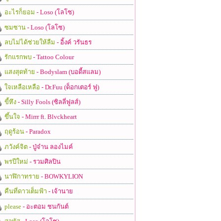
อะไรก็ยอม
- Loso (โลโซ)
ซมซาน
- Loso (โลโซ)
ลบไม่ได้ช่วยให้ลืม
- อิ้งค์ วรันธร
รักแรกพบ
- Tattoo Colour
แสงสุดท้าย
- Bodyslam (บอดี้สแลม)
ใจเหลือเหลือ
- Dr.Fuu (ด็อกเตอร์ ฟู)
ขี้หึง
- Silly Fools (ซิลลี่ฟูลส์)
ขึ้นใจ
- Mirrr ft. Blvckheart
ฤดูร้อน
- Paradox
ภวังค์จิต
- ปู่จ๋าน ลองไมค์
พรปีใหม่
- รวมศิลปิน
นาฬิกาทราย
- BOWKYLION
คืนที่ดาวเต็มฟ้า
- เจ้านาย
please
- อะตอม ชนกันต์