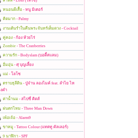
สาหัส
- Loso (โลโซ)
หนอนผีเสื้อ
- หนู มิเตอร์
คิดมาก
- Palmy
งานเต้นรำในคืนพระจันทร์เต็มดวง
- Cocktail
คู่คอง
- ก้อง ห้วยไร่
Zombie
- The Cranberries
ความรัก
- Bodyslam (บอดี้สแลม)
อิ่มอุ่น
- ศุ บุญเลี้ยง
แม่
- โลโซ
ตราบธุลีดิน
- ปู่จ๋าน ลองไมค์ feat. ลำไย ไห
งคำ
ค่าน้ำนม
- สไปซี่ คิดส์
ฝนตกไหม
- Three Man Down
เพ้อเจ้อ
- Alarm9
ขาหมู
- Tattoo Colour (แทตทู คัลเลอร์)
9 นาฬิกา
- SPF