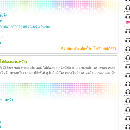
ียงใด
สร
ชล
าพยนตร์การ์ตูนแอนิเมชั่น Moana
ุก
ย
ฟังเพลง ห่างเพียงใด - ไมร่า มณีภัสสร
ไม่ต้องคาดหวัง)
วัง Ch8nce ชอบ music vdo เพลง ไม่ต้องคาดหวัง Ch8nce มากๆเลยอ่ะ เพราะชอบ เพลง
่ต้องคาดหวัง Ch8nce ดีจังที่ได้ ดู มิวสิควิดีโอ เพลง ไม่ต้องคาดหวัง Ch8nce และ ฟัง
งคาดหวัง
ก
ย