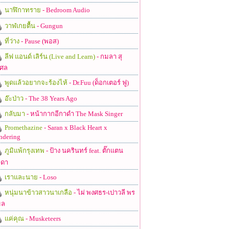
นาฬิกาทราย
- Bedroom Audio
วาฬเกยตื้น
- Gungun
ที่ว่าง
- Pause (พอส)
ลีฟ แอนด์ เลิร์น (Live and Learn)
- กมลา สุ
ศล
พูดแล้วอยากจะร้องไห้
- Dr.Fuu (ด็อกเตอร์ ฟู)
อ๊ะป่าว
- The 38 Years Ago
กลับมา
- หน้ากากอีกาดำ The Mask Singer
Promethazine
- Saran x Black Heart x
ndering
ภูมิแพ้กรุงเทพ
- ป้าง นครินทร์ feat. ตั๊กแตน
ดา
เราและนาย
- Loso
หนุ่มนาข้าวสาวนาเกลือ
- ไผ่ พงศธร-เปาวลี พร
มล
แค่คุณ
- Musketeers