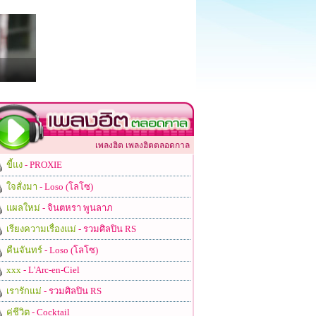
เพลงฮิต เพลงฮิตตลอดกาล
ขี้แง
- PROXIE
ใจสั่งมา
- Loso (โลโซ)
แผลใหม่
- จินตหรา พูนลาภ
เรียงความเรื่องแม่
- รวมศิลปิน RS
คืนจันทร์
- Loso (โลโซ)
xxx
- L'Arc-en-Ciel
เรารักแม่
- รวมศิลปิน RS
คู่ชีวิต
- Cocktail