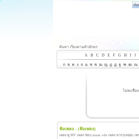
ค้นหา เรียงตามตัวอักษร
A
B
C
D
E
F
G
H
I
J
ก
ข
ค
ง
จ
ฉ
ช
ซ
ฌ
ญ
ฎ
ฏ
ฐ
ฑ
ฒ
ณ
ไม่พบชื่อ
ฟังเพลง -
(ฟังเพลง)
เพลง ดู MV เพลง ชอบ music vdo เพลง มากๆเลยอ่ะ เพราะ