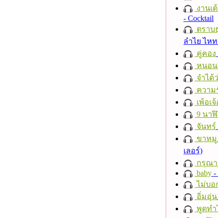
งานเต้
- Cocktail
ตราบธุ
ลำไย ไห
คู่คอง
หนอนผี
จำได้ว
ความร
เพ้อเจ้
9 นาฬ
จันทร์
ขาหมู
เลอร์)
กรุณาฟ
baby
- 
ไม่บอ
อิ่มอุ่น
พูดทำ