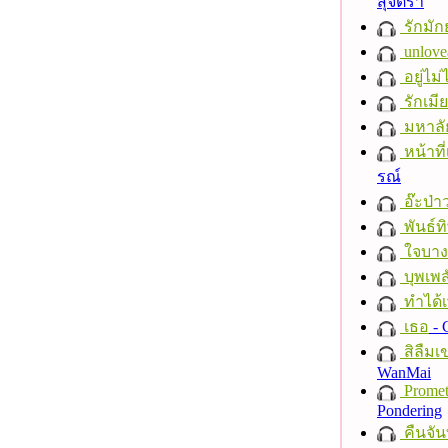
สุจิตรา
รักมัก
unlove
อยู่ไม
รักเมี
มหาลั
หน้าที่
รณ์
อ๊ะป่า
พันธ์ทิ
ใจบาง
บุพเพส
ทำได้เ
เธอ
- 
สิลืมเ
WanMai
Promet
Pondering
คืนจัน