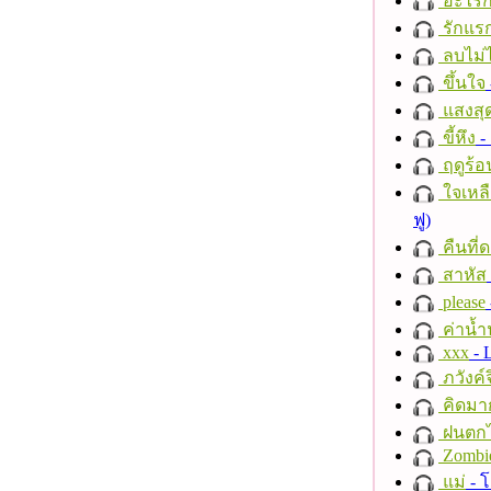
อะไรก
รักแร
ลบไม่ไ
ขึ้นใจ
แสงสุ
ขี้หึง
- 
ฤดูร้อ
ใจเหลื
ฟู)
คืนที่
สาหัส
please
ค่าน้
xxx
- 
ภวังค์
คิดมา
ฝนตก
Zombi
แม่
- 