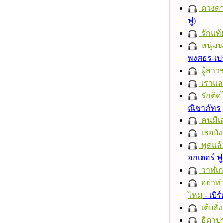
ดวงดา
ฟู)
รักแท้
หนุ่ม
พงศธร-เป
ผู้สาว
เราแล
รักติด
ณิชาภัทร
คนมีเส
เธอยัง
พูดแล้
อกเตอร์ ฟู
วาฬเกย
อย่าทำ
ไหม
- เบิ
เต้ยสั่
ธิดาปร