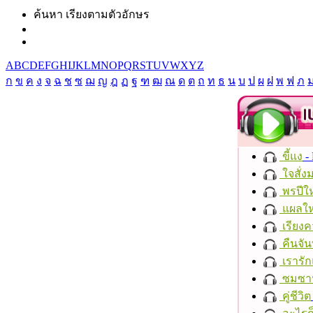
ค้นหา เรียงตามตัวอักษร
A
B
C
D
E
F
G
H
I
J
K
L
M
N
O
P
Q
R
S
T
U
V
W
X
Y
Z
ก
ข
ค
ง
จ
ฉ
ช
ซ
ฌ
ญ
ฎ
ฏ
ฐ
ฑ
ฒ
ณ
ด
ต
ถ
ท
ธ
น
บ
ป
ผ
ฝ
พ
ฟ
ภ
ขี้แง
-
ใจสั่ง
พรปีให
แผลให
เรียงค
คืนจัน
เรารัก
ซมซา
คู่ชีวิต