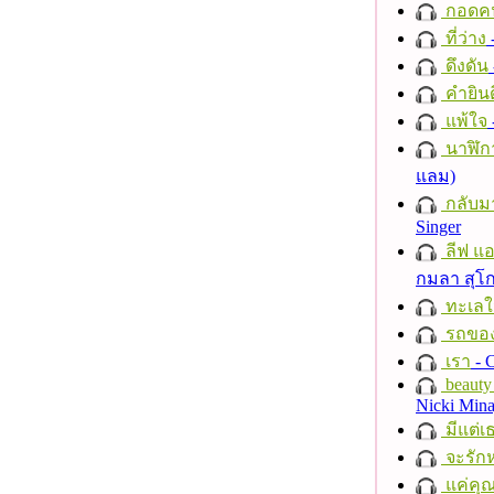
กอดค
ที่ว่าง
ดึงดัน
คำยินด
แพ้ใจ
นาฬิก
แลม)
กลับม
Singer
ลีฟ แอน
กมลา สุโ
ทะเลใ
รถของ
เรา
- C
beauty 
Nicki Mina
มีแต่เ
จะรักห
แค่คุ