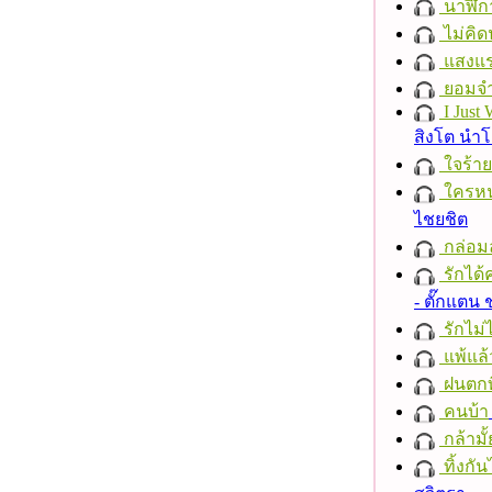
นาฬิก
ไม่คิ
แสงแ
ยอมจำ
I Just
สิงโต นำ
ใจร้าย
ใครห
ไชยชิต
กล่อม
รักได้
- ตั๊กแตน
รักไม่
แพ้แล
ฝนตกที
คนบ้า
กล้ามั้
ทิ้งกั